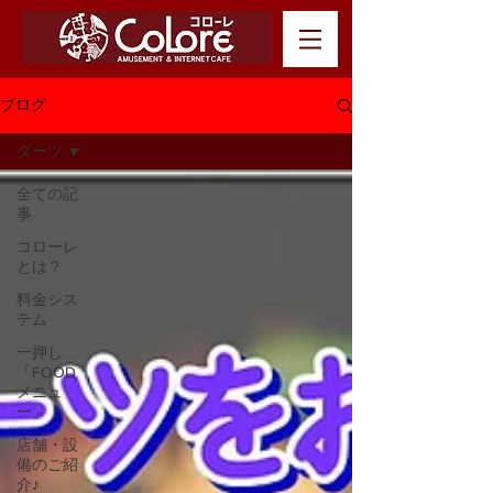
ブログ
ダーツ
全ての記
事
コローレ
とは？
料金シス
テム
一押し
「FOOD
メニュ
ー」！
店舗・設
備のご紹
介♪