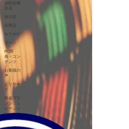
浜松志都
呂店
掛川店
浜岡店
カラオケ
ダーツ
PC関
係・コン
テンツ
お客様の
声
ビリヤー
ド
料金プラ
ンシミュ
レーショ
ン