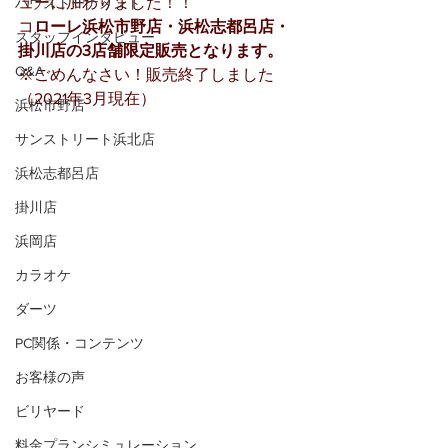
ューに加わりました！！
ハウストーナメント
コ
ローレ浜松市野店・浜松志都呂店・
スタッフインタビュー
掛川店の3店舗限定販売となります。
Q&A
※ごめんなさい！販売終了しました
（2021年3月現在）
浜松市野店
サンストリート浜北店
浜松志都呂店
掛川店
浜岡店
カラオケ
ダーツ
PC関係・コンテンツ
お客様の声
ビリヤード
料金プランシミュレーション