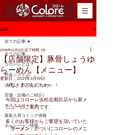
記事
全ての記事
2019年12月6日
読了時間: 1分
全ての記事
【店舗限定】豚骨しょうゆ
コローレとは？
らーめん【メニュー】
料金システム
更新日：
2021年3月19日
一押し「FOODメニュー」！
みなさまこんにちわ♪
店舗・設備のご紹介♪
今回はコローレ浜松志都呂店から新メ
オススメコミック
ニューのご案内です。
最新入荷コミック情報
多くのお客様からご要望を頂いていた
キャンペーン情報
「
ラーメン
」がついにコローレのメニ