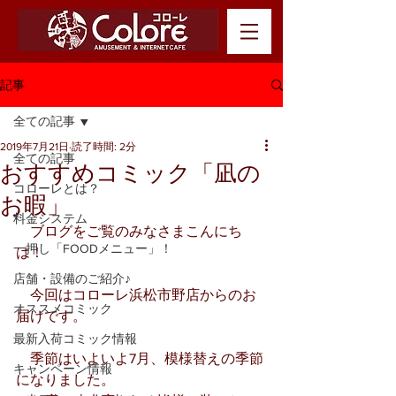
記事
全ての記事
2019年7月21日
読了時間: 2分
全ての記事
おすすめコミック「凪の
コローレとは？
お暇」
料金システム
　ブログをご覧のみなさまこんにち
一押し「FOODメニュー」！
は！
店舗・設備のご紹介♪
　今回はコローレ浜松市野店からのお
オススメコミック
届けです。
最新入荷コミック情報
　季節はいよいよ7月、模様替えの季節
キャンペーン情報
になりました。