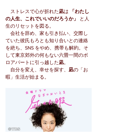
　ストレスで心が折れた
凪
は 
「わたし
の人生、これでいいのだろうか」
 と人
生のリセットを図る。
　会社を辞め、家も引き払い、交際し
ていた彼氏もろとも知り合いとの連絡
を絶ち、SNS をやめ、携帯も解約。そ
して東京郊外の何もない六畳一間のボ
ロアパートに引っ越した
凪
。
　自分を変え、幸せを探す、
凪
の「お
暇」生活が始まる。