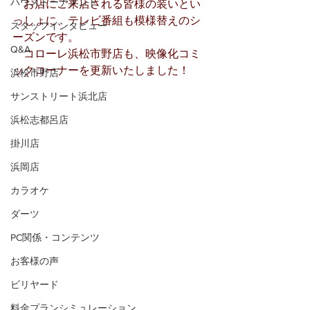
ハウストーナメント
　お店にご来店される皆様の装いとい
っしょに、テレビ番組も模様替えのシ
スタッフインタビュー
ーズンです。
Q&A
　コローレ浜松市野店も、映像化コミ
ックコーナーを更新いたしました！
浜松市野店
サンストリート浜北店
浜松志都呂店
掛川店
浜岡店
カラオケ
ダーツ
PC関係・コンテンツ
お客様の声
ビリヤード
料金プランシミュレーション