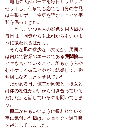
　地毛の天然パーマを毎日サラサラに
セットし、仕事でも恋でも自分の意見
は主張せず、「空気を読む」ことで平
和を保ってきた。
　しかし、いつも人の顔色を伺う
凪
の
毎日は、同僚からも上司からもいいよ
うに扱われるばかり。
　そんな
凪
の数少ない支えが、周囲に
は内緒で営業のエースである
我聞慎二
と付き合っていること。誰もがうらや
むイケてる彼氏とやがて結婚して、勝
ち組になることを夢見ていた。
　だがある日、
慎二
が同僚と「彼女と
は体の相性がいいから付き合っている
だけだ」と話しているのを聞いてしま
う。
慎二
からもいいように扱われている
事に気付いた
凪
は、ショックで過呼吸
を起こしてしまった。