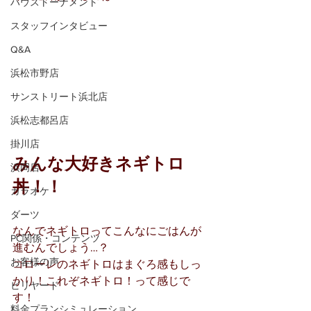
ハウストーナメント
スタッフインタビュー
Q&A
浜松市野店
サンストリート浜北店
浜松志都呂店
掛川店
みんな大好きネギトロ
浜岡店
丼！！
カラオケ
ダーツ
なんでネギトロってこんなにごはんが
PC関係・コンテンツ
進むんでしょう…？
お客様の声
コローレのネギトロはまぐろ感もしっ
かり！これぞネギトロ！って感じで
ビリヤード
す！
料金プランシミュレーション