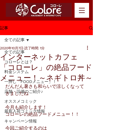
記事
全ての記事
2020年10月7日
読了時間: 1分
全ての記事
インターネットカフェ
コローレとは？
「コローレ」の絶品フード
料金システム
メニュー！～ネギトロ丼～
一押し「FOODメニュー」！
だんだん暑さも和らいで涼しくなって
店舗・設備のご紹介♪
きましたね
オススメコミック
今月も紹介します！
最新入荷コミック情報
コローレの絶品フードメニュー！！
キャンペーン情報
今回ご紹介するのは