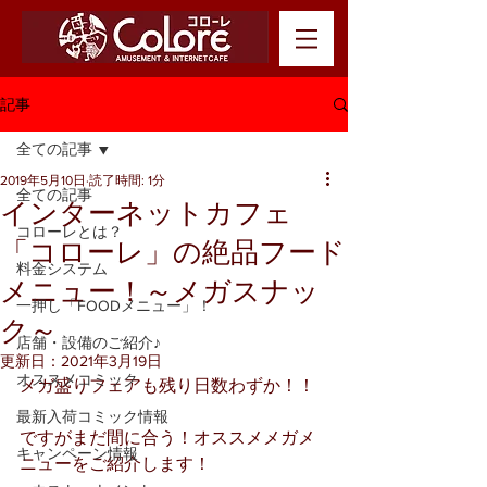
記事
全ての記事
2019年5月10日
読了時間: 1分
全ての記事
インターネットカフェ
コローレとは？
「コローレ」の絶品フード
料金システム
メニュー！～メガスナッ
一押し「FOODメニュー」！
ク～
店舗・設備のご紹介♪
更新日：
2021年3月19日
オススメコミック
メガ盛りフェアも残り日数わずか！！
最新入荷コミック情報
ですがまだ間に合う！オススメメガメ
キャンペーン情報
ニューをご紹介します！