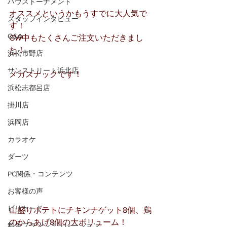
ハウストーナメント
オススメというかもうすでに大人気で
スタッフインタビュー
す！
Q&A
GW中もたくさんご注文いただきまし
た！
浜松市野店
サンストリート浜北店
メガスナックです！
浜松志都呂店
掛川店
浜岡店
カラオケ
ダーツ
PC関係・コンテンツ
お客様の声
ビリヤード
山盛りポテトにチキンナゲット8個、鶏
のからあげ8個の大ボリューム！
料金プランシミュレーション