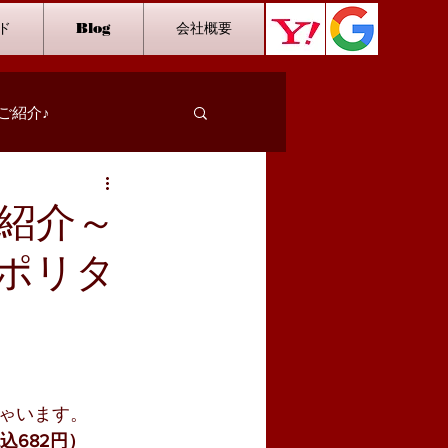
ド
Blog
会社概要
ご紹介♪
スタッフインタビュー
紹介～
ポリタ
カラオケ
ダーツ
ゃいます。
込682円）　