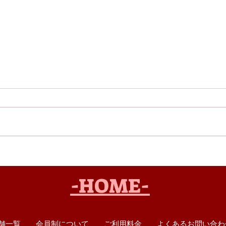
絶品からあげフェア開催！
夏メ
-HOME-
舗一覧
会員制について
ご利用料金
よくあるお問い合わ