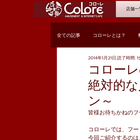
店舗一
全ての記事
コローレとは？
2014年1月21日
読了時間: 1
オススメコミック
最新入荷
コローレ
絶対的な
Q&A
浜松市野店
サン
ン～
PC関係・コンテンツ
お客様
皆様お待ちかねのフ
コローレでは、フー
今回ご紹介するのは