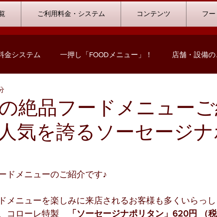
覧
ご利用料金・システム
コンテンツ
フー
料金システム
一押し「FOODメニュー」！
店舗・設備の
分
コミック情報
キャンペーン情報
ハウストーナメント
の絶品フードメニューご
人気を誇るソーセージナ
ストリート浜北店
浜松志都呂店
掛川店
浜岡店
の声
ビリヤード
料金プランシミュレーション
ードメニューのご紹介です♪
ドメニューを楽しみに来店されるお客様も多くいらっし
、コローレ特製　
「ソーセージナポリタン」620円 （税