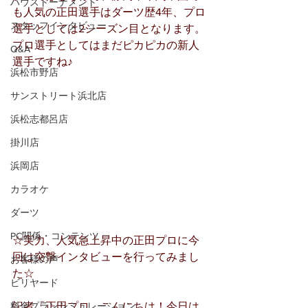
ハウストーナメント
も人気の正田選手はダーツ歴4年、プロ
スタッフインタビュー
選手としては2シーズン目となります。
プロ選手としてはまだピカピカの新人
Q&A
選手ですね♪
浜松市野店
サンストリート浜北店
浜松志都呂店
掛川店
浜岡店
カラオケ
ダーツ
PC関係・コンテンツ
☆実力、人気急上昇中の正田プロに今
回は突撃インタビューを行ってみまし
お客様の声
た☆
ビリヤード
料金プランシミュレーション
記者「正田プロ、こんにちは！今日は