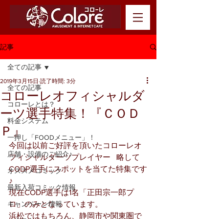
記事
全ての記事
2019年3月15日
読了時間: 3分
全ての記事
コローレオフィシャルダ
コローレとは？
ーツ選手特集！『ＣＯＤ
料金システム
Ｐ』
一押し「FOODメニュー」！
今回は以前ご好評を頂いたコローレオ
店舗・設備のご紹介♪
フィシャルダーツプレイヤー   略して
CODP選手にスポットを当てた特集です
オススメコミック
♪
最新入荷コミック情報
現在CODP選手は1名「正田宗一郎プ
キャンペーン情報
ロ」のみとなっています。
浜松ではもちろん、静岡市や関東圏で