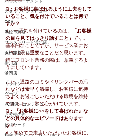
ハウストーナメント
***********
Q：お客様に喜ばれるように工夫をして
スタッフインタビュー
いること、気を付けていることは何で
Q&A
すか？
A：一番気を付けているのは、
「お客様
浜松市野店
の目を見てはっきり話すこと」
です。
サンストリート浜北店
基本的なことですが、サービス業にお
浜松志都呂店
いては最も重要なことだと思います。
特にフロント業務の際は、意識するよ
掛川店
うにしています。
浜岡店
また、通路のゴミやドリンクバーの汚
カラオケ
れなどは素早く清掃し、お客様に気持
ダーツ
ちよくお過ごしいただける環境を維持
できるよう、常に心がけています。
PC関係・コンテンツ
Q：『お客様に○○をして喜ばれた』な
お客様の声
どの具体的なエピソードはあります
ビリヤード
か？
A：初めてご来店いただいたお客様に、
料金プランシミュレーション