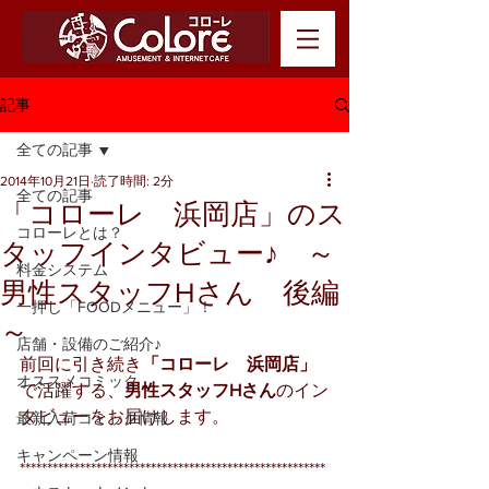
記事
全ての記事
2014年10月21日
読了時間: 2分
全ての記事
「コローレ 浜岡店」のス
コローレとは？
タッフインタビュー♪ ～
料金システム
男性スタッフHさん 後編
一押し「FOODメニュー」！
～
店舗・設備のご紹介♪
前回に引き続き
「コローレ　浜岡店」
オススメコミック
で活躍する、
男性スタッフHさん
のイン
タビューをお届けします。
最新入荷コミック情報
キャンペーン情報
********************************************************