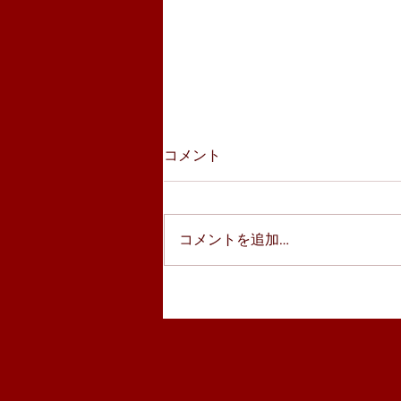
コメント
コメントを追加…
コローレでテイクアウトして
みた！