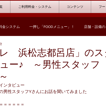
覧
ご利用料金・システム
コンテンツ
フー
料金システム
一押し「FOODメニュー」！
店舗・設備の
分
コミック情報
キャンペーン情報
ハウストーナメント
レ 浜松志都呂店」のス
ュー♪ ～男性スタッフ
ストリート浜北店
浜松志都呂店
掛川店
浜岡店
～
の声
ビリヤード
料金プランシミュレーション
インタビュー
の男性スタッフYさんにお話を聞いてみました
＝＝＝＝＝＝