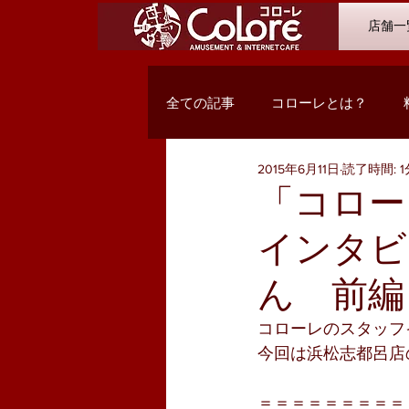
店舗一
全ての記事
コローレとは？
2015年6月11日
読了時間: 1
オススメコミック
最新入荷
「コロー
インタビ
Q&A
浜松市野店
サン
ん 前編
PC関係・コンテンツ
お客様
コローレのスタッフ
今回は浜松志都呂店
＝＝＝＝＝＝＝＝＝