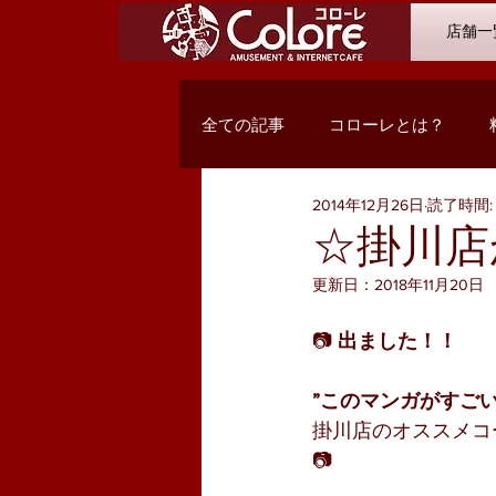
店舗一
全ての記事
コローレとは？
2014年12月26日
読了時間: 
オススメコミック
最新入荷
☆掛川店
更新日：
2018年11月20日
Q&A
浜松市野店
サン
📷 
出ました！！
PC関係・コンテンツ
お客様
”このマンガがすごい！
掛川店のオススメコ
📷 