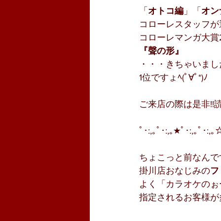
「
オトコ編
」「
オン
コローレスタッフが
コローレマンガ大賞2
『聲の形』
・・・きちゃいました
1位ですょﾍ(ﾟ∀ﾟ*)ﾉ
ご来店の際は是非!!読
ﾟ･:,｡ﾟ･:,｡★ﾟ･:,｡ﾟ･:,｡
ちょこっと前なんで
掛川店おなじみの
フ
よく「カラオケのぉ
指定されるお客様が