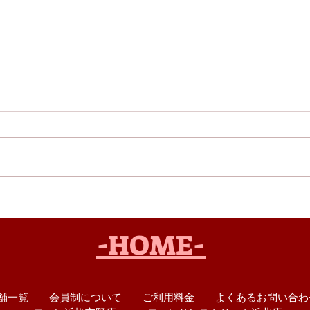
おすすめコミック「極主夫
今月
道」
い、
-HOME-
舗一覧
会員制について
ご利用料金
よくあるお問い合わ