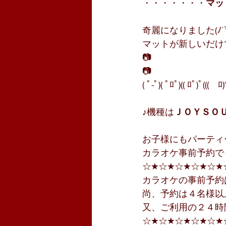
・・・・・・・
マッ
奇麗になりました(ﾉ´
マットが新しいだけ
📷 
📷 
( ﾟ-ﾟ)( ﾟﾛﾟ)(( ﾛﾟ)ﾟ(((　ﾛ
♪機種は
ＪＯＹＳＯ
お子様にもパーティーの方
カラオケ事前予約で
☆★☆★☆★☆★☆★
カラオケの事前予約
尚、予約は４名様以
又、ご利用の２４時
☆★☆★☆★☆★☆★