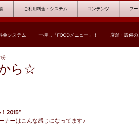
覧
ご利用料金・システム
コンテンツ
フー
料金システム
一押し「FOODメニュー」！
店舗・設備の
1分
コミック情報
キャンペーン情報
ハウストーナメント
から☆
ストリート浜北店
浜松志都呂店
掛川店
浜岡店
の声
ビリヤード
料金プランシミュレーション
2015”
ーナーはこんな感じになってます♪