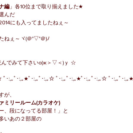
ナ編
」各10位まで取り揃えました★
選んだ
014にも入ってましたねぇ～
ねぇ～ヾ(＠°▽°＠)ﾉ
んでみて下さいо(ж＞▽＜)ｙ ☆
☆ ﾟ･:,｡ﾟ･:,｡★ﾟ･:,｡ﾟ･:,｡☆ ﾟ･:,｡ﾟ･:,｡★ﾟ･:,｡ﾟ･:,｡☆ ﾟ･:,｡ﾟ･:,｡
すが、
ァミリールーム(カラオケ)
ー、段になってる部屋！」と
多いあの２部屋の