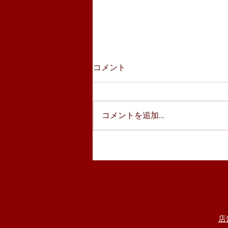
コメント
コメントを追加…
今月のおすすめコミック「と
んかつＤＪアゲ太郎」
店