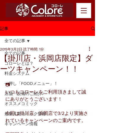
記事
全ての記事
2015年3月2日
読了時間: 1分
全ての記事
【掛川店・浜岡店限定】ダ
コローレとは？
ーツキャンペーン！！
料金システム
一押し「FOODメニュー」！
📷
いつもコローレをご利用頂きまして誠
店舗・設備のご紹介♪
にありがとうございます！
オススメコミック
今回は掛川店、浜岡店で3/2より実施さ
最新入荷コミック情報
れているキャンペーンのご案内です。
キャンペーン情報