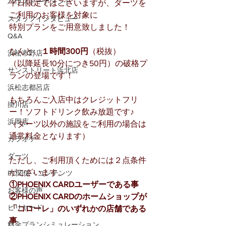
ハウストーナメント
平日限定ではございますが、ダーツを
ご利用のお客様を対象に
スタッフインタビュー
特別プランをご用意致しました！
Q&A
なんと、
１時間300円
（税抜）
浜松市野店
（以降延長10分につき50円）の破格プ
サンストリート浜北店
ランの登場です！
浜松志都呂店
もちろんご入店中はクレジットフリ
掛川店
ー！ソフトドリンク飲み放題です♪
浜岡店
（ダーツ以外の施設をご利用の場合は
通常料金となります）
カラオケ
ダーツ
ただし、ご利用頂くためには２点条件
がございます。
PC関係・コンテンツ
①PHOENIX CARDユーザーである事
お客様の声
②PHOENIX CARDのホームショップが
ビリヤード
「コローレ」のいずれかの店舗である
事
料金プランシミュレーション