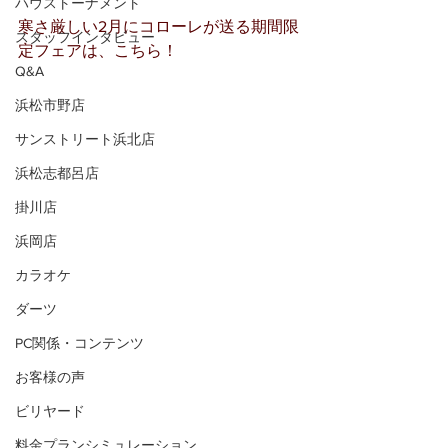
ハウストーナメント
寒さ厳しい2月にコローレが送る期間限
スタッフインタビュー
定フェアは、こちら！
Q&A
浜松市野店
サンストリート浜北店
浜松志都呂店
掛川店
浜岡店
カラオケ
ダーツ
PC関係・コンテンツ
お客様の声
ビリヤード
料金プランシミュレーション