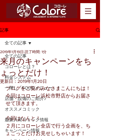
記事
全ての記事
2019年1月19日
読了時間: 1分
全ての記事
来月のキャンペーンをち
コローレとは？
ょっとだけ！
料金システム
更新日：
2019年1月20日
一押し「FOODメニュー」！
ブログをご覧のみなさまこんにちは！
今回はコローレ浜松市野店からお届さ
店舗・設備のご紹介♪
せて頂きます。
オススメコミック
今回はなんと！
最新入荷コミック情報
２月にコローレ全店で行う企画を、ち
キャンペーン情報
ょこっとだけお見せしちゃいます！