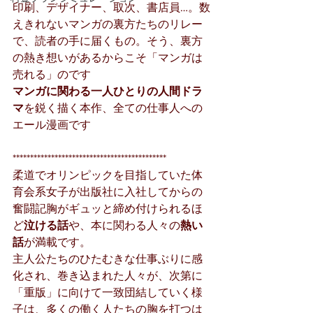
印刷、デザイナー、取次、書店員…。数
えきれないマンガの裏方たちのリレー
で、読者の手に届くもの。そう、裏方
の熱き想いがあるからこそ「マンガは
売れる」のです
マンガに関わる一人ひとりの人間ドラ
マ
を鋭く描く本作、全ての仕事人への
エール漫画です
********************************************
柔道でオリンピックを目指していた体
育会系女子が出版社に入社してからの
奮闘記胸がギュッと締め付けられるほ
ど
泣ける話
や、本に関わる人々の
熱い
話
が満載です。
主人公たちのひたむきな仕事ぶりに感
化され、巻き込まれた人々が、次第に
「重版」に向けて一致団結していく様
子は、多くの働く人たちの胸を打つは