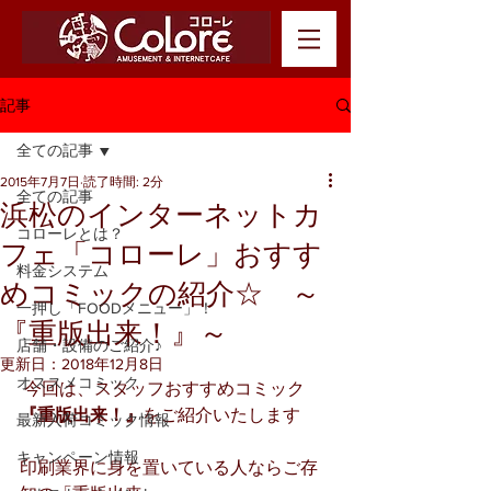
記事
全ての記事
2015年7月7日
読了時間: 2分
全ての記事
浜松のインターネットカ
コローレとは？
フェ「コローレ」おすす
料金システム
めコミックの紹介☆ ～
一押し「FOODメニュー」！
『重版出来！』～
店舗・設備のご紹介♪
更新日：
2018年12月8日
オススメコミック
 今回は、スタッフおすすめコミック
『重版出来！』
をご紹介いたします
最新入荷コミック情報
キャンペーン情報
印刷業界に身を置いている人ならご存