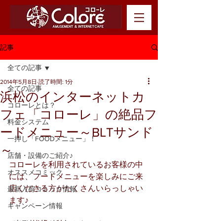
記事
全ての記事
2014年5月8日
読了時間: 1分
全ての記事
浜松のインターネットカ
コローレとは？
フェ「コローレ」の絶品フ
料金システム
ードメニュー～BLTサンド
一押し「FOODメニュー」！
～
店舗・設備のご紹介♪
コローレを利用されているお客様の中
オススメコミック
には、フードメニューを楽しみにご来
店くださる方がたくさんいらっしゃい
最新入荷コミック情報
ます♪
キャンペーン情報