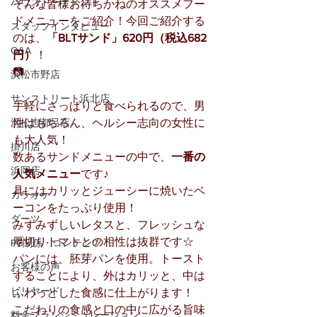
ハウストーナメント
そんな皆様お待ちかねのオススメフー
ドメニューをご紹介！今回ご紹介する
スタッフインタビュー
のは、
「BLTサンド」620円（税込682
Q&A
円）
！
📷
浜松市野店
サンストリート浜北店
手軽にさっぱりと食べられるので、男
浜松志都呂店
性はもちろん、ヘルシー志向の女性に
も大人気！
掛川店
数あるサンドメニューの中で、
一番の
浜岡店
人気メニュー
です♪
具にはカリッとジューシーに焼いたベ
カラオケ
ーコンをたっぷり使用！
ダーツ
みずみずしいレタスと、フレッシュな
厚切りトマトとの相性は抜群です☆
PC関係・コンテンツ
パンには、胚芽パンを使用。トースト
お客様の声
することにより、外はカリッと、中は
ビリヤード
ふわっとした食感に仕上がります！
こだわりの食感と口の中に広がる旨味
料金プランシミュレーション