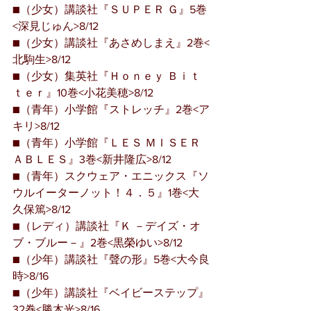
■（少女）講談社『ＳＵＰＥＲ Ｇ』5巻
<深見じゅん>8/12
■（少女）講談社『あさめしまえ』2巻<
北駒生>8/12
■（少女）集英社『Ｈｏｎｅｙ Ｂｉｔ
ｔｅｒ』10巻<小花美穂>8/12
■（青年）小学館『ストレッチ』2巻<ア
キリ>8/12
■（青年）小学館『ＬＥＳ ＭＩＳＥＲ
ＡＢＬＥＳ』3巻<新井隆広>8/12
■（青年）スクウェア・エニックス『ソ
ウルイーターノット！４．５』1巻<大
久保篤>8/12
■（レディ）講談社『Ｋ －デイズ・オ
ブ・ブルー－』2巻<黒榮ゆい>8/12
■（少年）講談社『聲の形』5巻<大今良
時>8/16
■（少年）講談社『ベイビーステップ』
32巻<勝木光>8/16