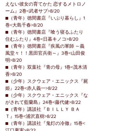
えない彼女の育てかた 恋するメトロノ
ーム』2巻<武者サブ>8/20
■（青年）徳間書店『いぶり暮らし』1
巻<大島千春>8/20
■（青年）徳間書店『喰う寝るふたり 
住むふたり』4巻<日暮キノコ>8/20
■（青年）徳間書店『疾風の軍師 ～義
風堂々！！黒田官兵衛～』3巻<山田俊
明>8/20
■（青年）双葉社『青の母』1巻<茂木清
香>8/20
■（少年）スクウェア・エニックス『屍
姫』22巻<赤人義一>8/22
■（少年）スクウェア・エニックス『な
がされて藍蘭島』24巻<藤代健>8/22
■（青年）講談社『ＢＩＬＬＹ ＢＡ
Ｔ』15巻<浦沢直樹>8/22
■（青年）講談社『鬼灯の冷徹』15巻<
江口夏実>8/22