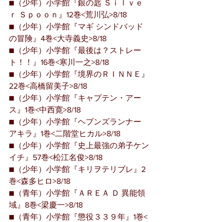
■（少年）小学館『銀の匙 Ｓｉｌｖｅ
ｒ Ｓｐｏｏｎ』12巻<荒川弘>8/18
■（少年）小学館『マギ シンドバッド
の冒険』4巻<大寺義史>8/18
■（少年）小学館『最後は？ストレー
ト！！』16巻<寒川一之>8/18
■（少年）小学館『境界のＲＩＮＮＥ』
22巻<高橋留美子>8/18
■（少年）小学館『キャプテン・アー
ス』1巻<中西寛>8/18
■（少年）小学館『ヘブンズランナー 
アキラ』1巻<二階堂ヒカル>8/18
■（少年）小学館『史上最強の弟子ケン
イチ』57巻<松江名俊>8/18
■（少年）小学館『キリヲテリブレ』2
巻<森多ヒロ>8/18
■（青年）小学館『ＡＲＥＡ Ｄ 異能領
域』8巻<梁慶一>8/18
■（青年）小学館『懲役３３９年』1巻<