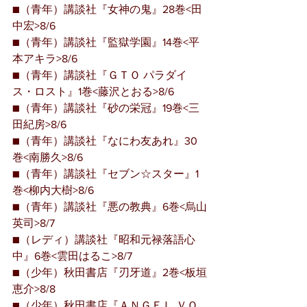
■（青年）講談社『女神の鬼』28巻<田
中宏>8/6
■（青年）講談社『監獄学園』14巻<平
本アキラ>8/6
■（青年）講談社『ＧＴＯ パラダイ
ス・ロスト』1巻<藤沢とおる>8/6
■（青年）講談社『砂の栄冠』19巻<三
田紀房>8/6
■（青年）講談社『なにわ友あれ』30
巻<南勝久>8/6
■（青年）講談社『セブン☆スター』1
巻<柳内大樹>8/6
■（青年）講談社『悪の教典』6巻<烏山
英司>8/7
■（レディ）講談社『昭和元禄落語心
中』6巻<雲田はるこ>8/7
■（少年）秋田書店『刃牙道』2巻<板垣
恵介>8/8
■（少年）秋田書店『ＡＮＧＥＬ ＶＯ