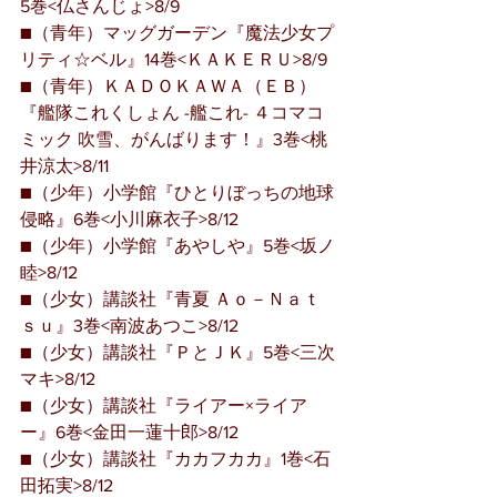
5巻<仏さんじょ>8/9
■（青年）マッグガーデン『魔法少女プ
リティ☆ベル』14巻<ＫＡＫＥＲＵ>8/9
■（青年）ＫＡＤＯＫＡＷＡ（ＥＢ）
『艦隊これくしょん -艦これ- ４コマコ
ミック 吹雪、がんばります！』3巻<桃
井涼太>8/11
■（少年）小学館『ひとりぼっちの地球
侵略』6巻<小川麻衣子>8/12
■（少年）小学館『あやしや』5巻<坂ノ
睦>8/12
■（少女）講談社『青夏 Ａｏ－Ｎａｔ
ｓｕ』3巻<南波あつこ>8/12
■（少女）講談社『ＰとＪＫ』5巻<三次
マキ>8/12
■（少女）講談社『ライアー×ライア
ー』6巻<金田一蓮十郎>8/12
■（少女）講談社『カカフカカ』1巻<石
田拓実>8/12