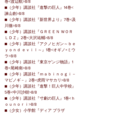
巻<渡辺航>8/8
■（少年）講談社『進撃の巨人』14巻<
諫山創>8/8
■（少年）講談社『新世界より』7巻<及
川徹>8/8
■（少年）講談社『ＧＲＥＥＮ ＷＯＲ
ＬＤＺ』2巻<大沢祐輔>8/8
■（少年）講談社『アクノヒガン～ｂｅ
ｙｏｎｄ ｅｖｉｌ～』1巻<オギノ×ミウ
ラ>8/8
■（少年）講談社『東京ゲンジ物語』1
巻<尾崎南>8/8
■（少年）講談社『ｍａｂｉｎｏｇｉ－
マビノギ－』2巻<虎雨マサカリ>8/8
■（少年）講談社『進撃！巨人中学校』
5巻<中川沙樹>8/8
■（少年）講談社『寸劇の巨人』1巻<ｈ
ｏｕｎｏｒｉ>8/8
■（少女）小学館『ディア ブラザ