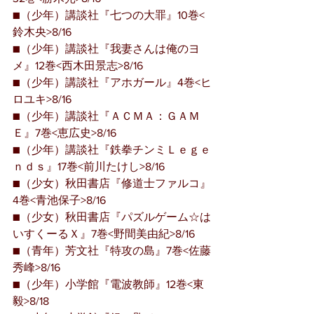
■（少年）講談社『七つの大罪』10巻<
鈴木央>8/16
■（少年）講談社『我妻さんは俺のヨ
メ』12巻<西木田景志>8/16
■（少年）講談社『アホガール』4巻<ヒ
ロユキ>8/16
■（少年）講談社『ＡＣＭＡ：ＧＡＭ
Ｅ』7巻<恵広史>8/16
■（少年）講談社『鉄拳チンミＬｅｇｅ
ｎｄｓ』17巻<前川たけし>8/16
■（少女）秋田書店『修道士ファルコ』
4巻<青池保子>8/16
■（少女）秋田書店『パズルゲーム☆は
いすくーるＸ』7巻<野間美由紀>8/16
■（青年）芳文社『特攻の島』7巻<佐藤
秀峰>8/16
■（少年）小学館『電波教師』12巻<東
毅>8/18