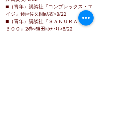
■（青年）講談社『コンプレックス・エ
イジ』1巻<佐久間結衣>8/22
■（青年）講談社『ＳＡＫＵＲＡ ＴＡ
ＢＯＯ』2巻<猫田ゆかり>8/22
■（青年）講談社『メロポンだし！』4
巻<東村アキコ>8/22
■（青年）講談社『ギャングース』5巻<
肥谷圭介>8/22
■（青年）講談社『きのう何食べた？』
9巻<よしながふみ>8/22
■（青年）講談社『宝石の国』3巻<市川
春子>8/22
■（青年）講談社『シドニアの騎士』13
巻<弐瓶勉>8/22
■（青年）講談社『山賊ダイアリー』5
巻<岡本健太郎>8/22
■（青年）講談社『たんさんすいぶ』1
巻<上条明峰>8/22