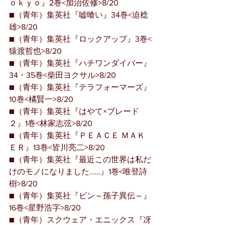
ｏｋｙｏ』2巻<加治佐修>8/20
■（青年）集英社『嘘喰い』34巻<迫稔
雄>8/20
■（青年）集英社『ロックアップ』3巻<
猿渡哲也>8/20
■（青年）集英社『ハチワンダイバー』
34・35巻<柴田ヨクサル>8/20
■（青年）集英社『テラフォーマーズ』
10巻<橘賢一>8/20
■（青年）集英社『はやて×ブレード
２』1巻<林家志弦>8/20
■（青年）集英社『ＰＥＡＣＥ ＭＡＫ
ＥＲ』13巻<皆川亮二>8/20
■（青年）集英社『最近この世界は私だ
けのモノになりました……』1巻<唯登詩
樹>8/20
■（青年）集英社『ビン～孫子異伝～』
16巻<星野浩字>8/20
■（青年）スクウェア・エニックス『冴