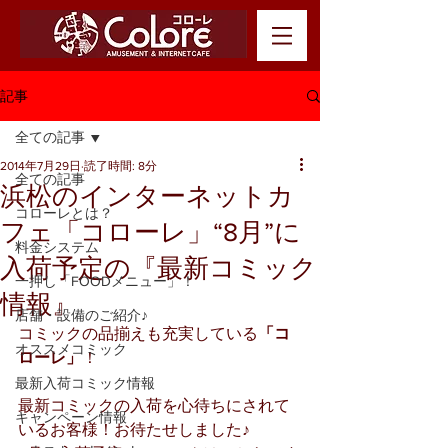
記事
全ての記事
2014年7月29日
読了時間: 8分
全ての記事
浜松のインターネットカ
コローレとは？
フェ「コローレ」“8月”に
料金システム
入荷予定の『最新コミック
一押し「FOODメニュー」！
情報』
店舗・設備のご紹介♪
コミックの品揃えも充実している
「コ
オススメコミック
ローレ」
！
最新入荷コミック情報
最新コミックの入荷を心待ちにされて
キャンペーン情報
いるお客様！お待たせしました♪