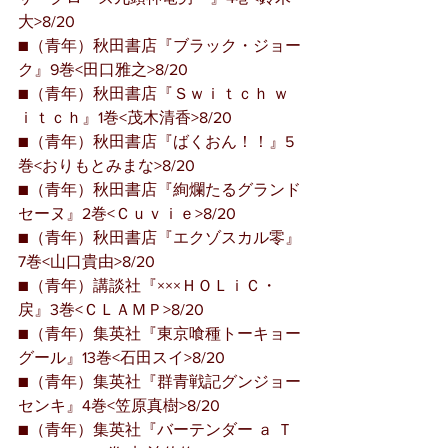
大>8/20
■（青年）秋田書店『ブラック・ジョー
ク』9巻<田口雅之>8/20
■（青年）秋田書店『Ｓｗｉｔｃｈ ｗ
ｉｔｃｈ』1巻<茂木清香>8/20
■（青年）秋田書店『ばくおん！！』5
巻<おりもとみまな>8/20
■（青年）秋田書店『絢爛たるグランド
セーヌ』2巻<Ｃｕｖｉｅ>8/20
■（青年）秋田書店『エクゾスカル零』
7巻<山口貴由>8/20
■（青年）講談社『×××ＨＯＬｉＣ・
戻』3巻<ＣＬＡＭＰ>8/20
■（青年）集英社『東京喰種トーキョー
グール』13巻<石田スイ>8/20
■（青年）集英社『群青戦記グンジョー
センキ』4巻<笠原真樹>8/20
■（青年）集英社『バーテンダー ａ Ｔ