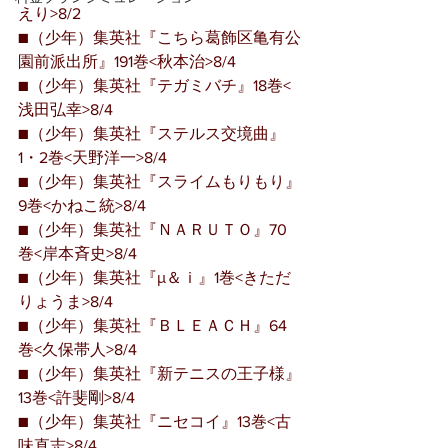
えり>8/2
■（少年）集英社『こちら葛飾区亀有公
園前派出所』191巻<秋本治>8/4
■（少年）集英社『テガミバチ』18巻<
浅田弘幸>8/4
■（少年）集英社『ステルス交境曲』
1・2巻<天野洋一>8/4
■（少年）集英社『スライムもりもり』
9巻<かねこ統>8/4
■（少年）集英社『ＮＡＲＵＴＯ』70
巻<岸本斉史>8/4
■（少年）集英社『μ＆ｉ』1巻<きただ
りょうま>8/4
■（少年）集英社『ＢＬＥＡＣＨ』64
巻<久保帯人>8/4
■（少年）集英社『新テニスの王子様』
13巻<許斐剛>8/4
■（少年）集英社『ニセコイ』13巻<古
味直志>8/4