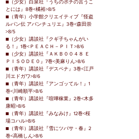
■（少女）白泉社『うちのポチの言うこ
とには』8巻<橘裕>8/5
■（青年）小学館クリエイティブ『怪盗
ルパン伝 アバンチュリエ』3巻<森田崇
>8/5
■（少女）講談社『クギ子ちゃんがい
る！』1巻<ＰＥＡＣＨ－ＰＩＴ>8/6
■（少女）講談社『ＡＫＢ００４８ Ｅ
ＰＩＳＯＤＥ０』7巻<美麻りん>8/6
■（青年）講談社『デスペナ』3巻<江戸
川エドガワ>8/6
■（青年）講談社『アンゴッてル！』1
巻<川崎順平>8/6
■（青年）講談社『喧嘩稼業』2巻<木多
康昭>8/6
■（青年）講談社『みなみけ』12巻<桜
場コハル>8/6
■（青年）講談社『雪にツバサ・春』2
巻<高橋しん>8/6