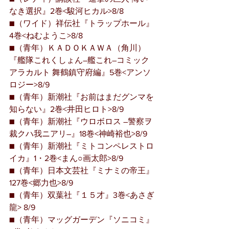
なき選択』2巻<駿河ヒカル>8/8
■（ワイド）祥伝社『トラップホール』
4巻<ねむようこ>8/8
■（青年）ＫＡＤＯＫＡＷＡ（角川）
『艦隊これくしょん―艦これ―コミック
アラカルト 舞鶴鎮守府編』5巻<アンソ
ロジー>8/9
■（青年）新潮社『お前はまだグンマを
知らない』2巻<井田ヒロト>8/9
■（青年）新潮社『ウロボロス ―警察ヲ
裁クハ我ニアリ―』18巻<神崎裕也>8/9
■（青年）新潮社『ミトコンペレストロ
イカ』1・2巻<まん○画太郎>8/9
■（青年）日本文芸社『ミナミの帝王』
127巻<郷力也>8/9
■（青年）双葉社『１５才』3巻<あさぎ
龍> 8/9
■（青年）マッグガーデン『ソニコミ』