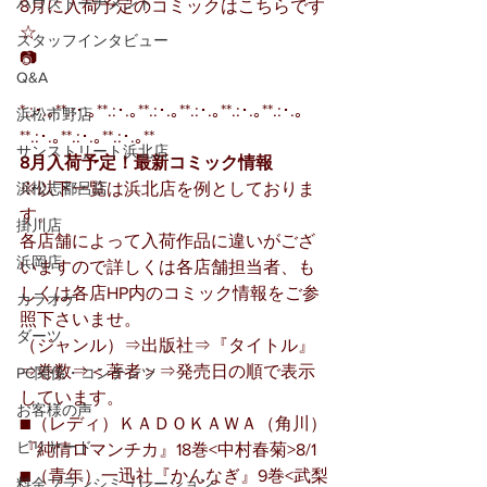
ハウストーナメント
8月に入荷予定のコミックはこちらです
☆
スタッフインタビュー
📷
Q&A
*.:･.｡**.:･.｡**.:･.｡**.:･.｡**.:･.｡**.:･.｡**.:･.｡
浜松市野店
**.:･.｡**.:･.｡**.:･.｡**
サンストリート浜北店
8月入荷予定！最新コミック情報
浜松志都呂店
※以下一覧は浜北店を例としておりま
す。
掛川店
各店舗によって入荷作品に違いがござ
浜岡店
いますので詳しくは各店舗担当者、も
しくは各店HP内のコミック情報をご参
カラオケ
照下さいませ。
ダーツ
（ジャンル）⇒出版社⇒『タイトル』
⇒巻数⇒＜著者＞⇒発売日の順で表示
PC関係・コンテンツ
しています。
お客様の声
■（レディ）ＫＡＤＯＫＡＷＡ（角川）
ビリヤード
『純情ロマンチカ』18巻<中村春菊>8/1
■（青年）一迅社『かんなぎ』9巻<武梨
料金プランシミュレーション