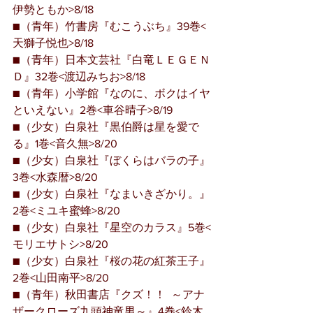
伊勢ともか>8/18
■（青年）竹書房『むこうぶち』39巻<
天獅子悦也>8/18
■（青年）日本文芸社『白竜ＬＥＧＥＮ
Ｄ』32巻<渡辺みちお>8/18
■（青年）小学館『なのに、ボクはイヤ
といえない』2巻<車谷晴子>8/19
■（少女）白泉社『黒伯爵は星を愛で
る』1巻<音久無>8/20
■（少女）白泉社『ぼくらはバラの子』
3巻<水森暦>8/20
■（少女）白泉社『なまいきざかり。』
2巻<ミユキ蜜蜂>8/20
■（少女）白泉社『星空のカラス』5巻<
モリエサトシ>8/20
■（少女）白泉社『桜の花の紅茶王子』
2巻<山田南平>8/20
■（青年）秋田書店『クズ！！  ～アナ
ザークローズ九頭神竜男～』4巻<鈴木