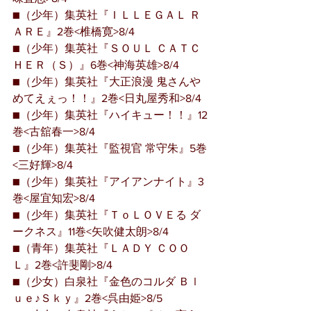
■（少年）集英社『ＩＬＬＥＧＡＬ Ｒ
ＡＲＥ』2巻<椎橋寛>8/4
■（少年）集英社『ＳＯＵＬ ＣＡＴＣ
ＨＥＲ（Ｓ）』6巻<神海英雄>8/4
■（少年）集英社『大正浪漫 鬼さんや
めてえぇっ！！』2巻<日丸屋秀和>8/4
■（少年）集英社『ハイキュー！！』12
巻<古舘春一>8/4
■（少年）集英社『監視官 常守朱』5巻
<三好輝>8/4
■（少年）集英社『アイアンナイト』3
巻<屋宜知宏>8/4
■（少年）集英社『ＴｏＬＯＶＥる ダ
ークネス』11巻<矢吹健太朗>8/4
■（青年）集英社『ＬＡＤＹ ＣＯＯ
Ｌ』2巻<許斐剛>8/4
■（少女）白泉社『金色のコルダ Ｂｌ
ｕｅ♪Ｓｋｙ』2巻<呉由姫>8/5