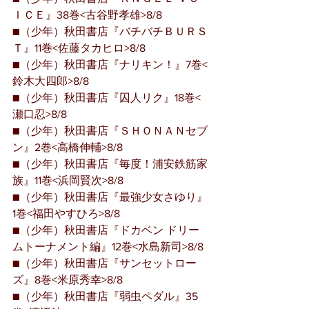
ＩＣＥ』38巻<古谷野孝雄>8/8
■（少年）秋田書店『バチバチＢＵＲＳ
Ｔ』11巻<佐藤タカヒロ>8/8
■（少年）秋田書店『ナリキン！』7巻<
鈴木大四郎>8/8
■（少年）秋田書店『囚人リク』18巻<
瀬口忍>8/8
■（少年）秋田書店『ＳＨＯＮＡＮセブ
ン』2巻<高橋伸輔>8/8
■（少年）秋田書店『毎度！浦安鉄筋家
族』11巻<浜岡賢次>8/8
■（少年）秋田書店『最強少女さゆり』
1巻<福田やすひろ>8/8
■（少年）秋田書店『ドカベン ドリー
ムトーナメント編』12巻<水島新司>8/8
■（少年）秋田書店『サンセットロー
ズ』8巻<米原秀幸>8/8
■（少年）秋田書店『弱虫ペダル』35