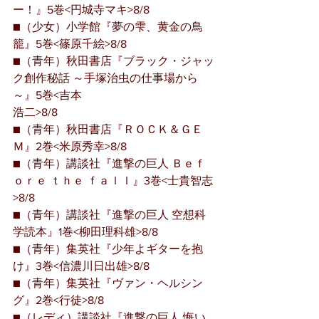
ー！』5巻<円城寺マキ>8/8
■（少女）小学館『夢の雫、黄金の鳥
籠』5巻<篠原千絵>8/8
■（青年）秋田書店『ブラック・ジャッ
ク創作秘話 ～手塚治虫の仕事場から
～』5巻<吉本
浩二>8/8
■（青年）秋田書店『ＲＯＣＫ＆ＧＥ
Ｍ』2巻<米原秀幸>8/8
■（青年）講談社『進撃の巨人 Ｂｅｆ
ｏｒｅ ｔｈｅ ｆａｌｌ』3巻<士貴智志
>8/8
■（青年）講談社『進撃の巨人 空想科
学読本』1巻<柳田理科雄>8/8
■（青年）集英社『少年よギターを抱
け』3巻<信濃川日出雄>8/8
■（青年）集英社『ヴァン・ヘルシン
グ』2巻<行徒>8/8
■（レディ）講談社『進撃の巨人 悔い