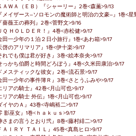
ＡＷＡ（ＥＢ）『シャーリー』2巻<森薫>9/13
メイザース―ソロモンの魔術師と明治の文豪―』1巻<星野泰
薔薇王の葬列』2巻<菅野文>9/16
Ｑ ＨＯＬＤＥＲ！』4巻<赤松健>9/17
田一少年の１泊２日小旅行』1巻<あわ箱>9/17
啓のアリマリア』1巻<伊十楽>9/17
れでも僕は君が好き』3巻<絵本奈央>9/17
っかち伯爵と時間どろぼう』4巻<久米田康治>9/17
メスティックな彼女』2巻<流石景>9/17
田一少年の事件簿Ｒ』3巻<さとうふみや>9/17
リアの騎士』42巻<月山可也>9/17
リアの騎士 外伝』1巻<月山可也>9/17
イヤのＡ』43巻<寺嶋裕二>9/17
影巫女』1巻<ｈａｋｕｓ>9/17
さまの言うとおり弐』8巻<藤村緋二>9/17
ＡＩＲＹ ＴＡＩＬ』45巻<真島ヒロ>9/17