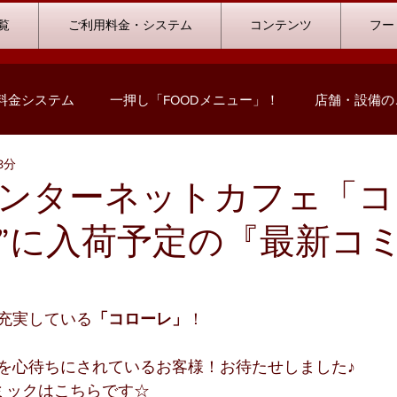
覧
ご利用料金・システム
コンテンツ
フー
料金システム
一押し「FOODメニュー」！
店舗・設備の
8分
コミック情報
キャンペーン情報
ハウストーナメント
ンターネットカフェ「コ
月”に入荷予定の『最新コ
ストリート浜北店
浜松志都呂店
掛川店
浜岡店
の声
ビリヤード
料金プランシミュレーション
充実している
「コローレ」
！
を心待ちにされているお客様！お待たせしました♪
ミックはこちらです☆