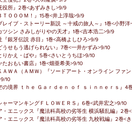
役所』2巻<あずみきし>9/9
ＴＯＯＯＭ！』15巻<井上淳哉>9/9
レイブ・ストーリー新説 ～十戒の旅人～』1巻<小野洋一
ツシン さみしがりやの天才』1巻<吉本浩二>9/9
『銀牙伝説 赤目』1巻<高橋よしひろ>9/9
うせもう逃げられない』7巻<一井かずみ>9/10
りかえ・ばや』5巻<さいとうちほ>9/10
たおもい書店』1巻<畑亜希美>9/10
ＫＡＷＡ（ＡＭＷ）『ソードアート・オンライン ファン
/10
の境界 ｔｈｅ Ｇａｒｄｅｎ ｏｆ ｓｉｎｎｅｒｓ』4
ャーマンキングＦＬＯＷＥＲＳ』6巻<武井宏之>9/10
・エニックス『魔法科高校の劣等生 横浜騒乱編』2巻<天羽
ア・エニックス『魔法科高校の劣等生 九校戦編』2巻<