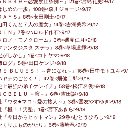
ＫＢ４９～恋愛禁止条例～』21巻<宮島礼吏>9/17
じめの一歩』108巻<森川ジョージ>9/17
ＡＹＳ』8巻<安田剛士>9/17
田くんと７人の魔女』14巻<吉河美希>9/17
ｉＮ』7巻<ハロルド作石>9/17
ロノ・モノクローム』3巻<磯見仁月>9/18
ァンタジスタ ステラ』8巻<草場道輝>9/18
がしかし』1巻<コトヤマ>9/18
ログ』5巻<田口ケンジ>9/18
Ｅ ＢＬＵＥＳ！ ～青になれ～』16巻<田中モトユキ>9/1
ヤテのごとく！』42巻<畑健二郎>9/18
上最強の弟子ケンイチ』58巻<松江名俊>9/18
ＯＢＥＬＵ －演－』6巻<吉田譲>9/18
『ウタ★マロ～愛の旅人～』3巻<国友やすゆき>9/18
『極！！男塾』1巻<宮下あきら>9/18
『今日からヒットマン』29巻<むとうひろし>9/18
くりよものがたり』5巻<藤崎竜>9/19