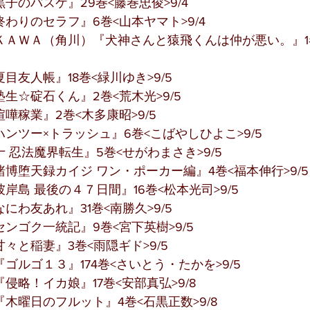
子のバスケ』29巻<藤巻忠俊>9/4
わりのセラフ』6巻<山本ヤマト>9/4
ＫＡＷＡ（角川）『犬神さんと猿飛くんは仲が悪い。』1
目友人帳』18巻<緑川ゆき>9/5
生☆碇石くん』2巻<荒木光>9/5
嘩稼業』2巻<木多康昭>9/5
ンツー×トラッシュ』6巻<こばやしひよこ>9/5
 忍法魔界転生』5巻<せがわまさき>9/5
博堕天録カイジ ワン・ポーカー編』4巻<福本伸行>9/5
岸島 最後の４７日間』16巻<松本光司>9/5
にわ友あれ』31巻<南勝久>9/5
ンゴク一統記』9巻<宮下英樹>9/5
々と稲妻』3巻<雨隠ギド>9/5
ゴルゴ１３』174巻<さいとう・たかを>9/5
侵略！イカ娘』17巻<安部真弘>9/8
木曜日のフルット』4巻<石黒正数>9/8