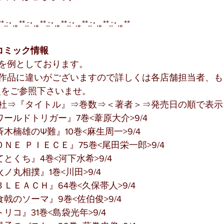
**.:･.｡**.:･.｡**.:･.｡**.:･.｡**.:･.｡**.:･.｡**
コミック情報
を例としております。
作品に違いがございますので詳しくは各店舗担当者、も
報をご参照下さいませ。
社⇒『タイトル』⇒巻数⇒＜著者＞⇒発売日の順で表示
ールドトリガー』7巻<葦原大介>9/4
木楠雄のΨ難』10巻<麻生周一>9/4
ＮＥ ＰＩＥＣＥ』75巻<尾田栄一郎>9/4
とくち』4巻<河下水希>9/4
ノ丸相撲』1巻<川田>9/4
ＬＥＡＣＨ』64巻<久保帯人>9/4
戟のソーマ』9巻<佐伯俊>9/4
リコ』31巻<島袋光年>9/4