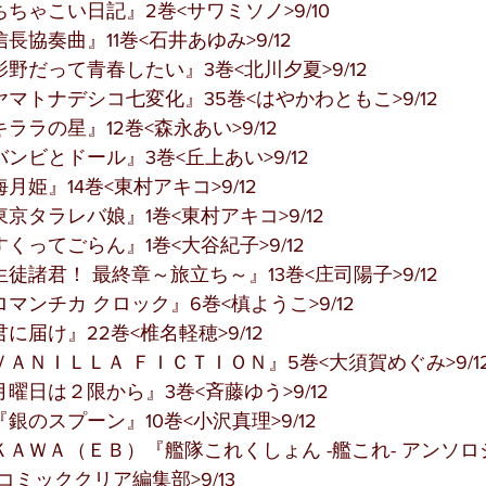
ちゃこい日記』2巻<サワミソノ>9/10
協奏曲』11巻<石井あゆみ>9/12
野だって青春したい』3巻<北川夕夏>9/12
マトナデシコ七変化』35巻<はやかわともこ>9/12
ラの星』12巻<森永あい>9/12
ンビとドール』3巻<丘上あい>9/12
姫』14巻<東村アキコ>9/12
京タラレバ娘』1巻<東村アキコ>9/12
くってごらん』1巻<大谷紀子>9/12
徒諸君！ 最終章～旅立ち～』13巻<庄司陽子>9/12
マンチカ クロック』6巻<槙ようこ>9/12
に届け』22巻<椎名軽穂>9/12
ＡＮＩＬＬＡ ＦＩＣＴＩＯＮ』5巻<大須賀めぐみ>9/1
曜日は２限から』3巻<斉藤ゆう>9/12
銀のスプーン』10巻<小沢真理>9/12
ＡＷＡ（ＥＢ）『艦隊これくしょん -艦これ- アンソロ
コミッククリア編集部>9/13