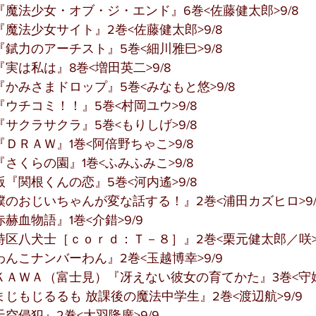
魔法少女・オブ・ジ・エンド』6巻<佐藤健太郎>9/8
魔法少女サイト』2巻<佐藤健太郎>9/8
錻力のアーチスト』5巻<細川雅巳>9/8
実は私は』8巻<増田英二>9/8
かみさまドロップ』5巻<みなもと悠>9/8
ウチコミ！！』5巻<村岡ユウ>9/8
サクラサクラ』5巻<もりしげ>9/8
ＤＲＡＷ』1巻<阿倍野ちゃこ>9/8
さくらの園』1巻<ふみふみこ>9/8
『関根くんの恋』5巻<河内遙>9/8
のおじいちゃんが変な話する！』2巻<浦田カズヒロ>9/
赫血物語』1巻<介錯>9/9
区八犬士［ｃｏｒｄ：Ｔ－８］』2巻<栗元健太郎／咲>9
んこナンバーわん』2巻<玉越博幸>9/9
ＡＷＡ（富士見）『冴えない彼女の育てかた』3巻<守姫
じもじるるも 放課後の魔法中学生』2巻<渡辺航>9/9
空侵犯』2巻<大羽隆廣>9/9