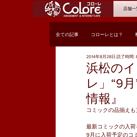
店舗一
全ての記事
コローレとは？
2014年8月28日
読了時間: 
オススメコミック
最新入荷
浜松のイ
レ」“9
Q&A
浜松市野店
サン
情報』
PC関係・コンテンツ
お客様
コミックの品揃えも
最新コミックの入荷
9月に入荷予定のコ