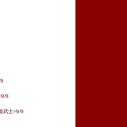
9
/9
武士>9/9