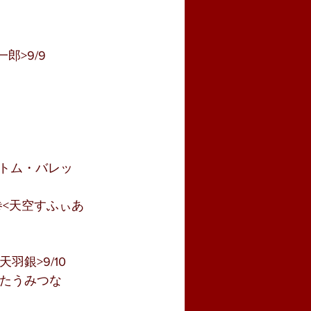
郎>9/9
トム・バレッ
巻<天空すふぃあ
銀>9/10
きたうみつな