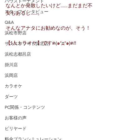
ハウストーナメント
なんとか発散したいけど……まだまだ不
スタッフインタビュー
安もあるし……。
Q&A
そんなアナタにお勧めなのが、そう！
浜松市野店
【1人カラオケ】ですฅ(๑*д*๑)ฅ!!
サンストリート浜北店
浜松志都呂店
掛川店
浜岡店
カラオケ
ダーツ
PC関係・コンテンツ
お客様の声
ビリヤード
料金プランシミュレーション