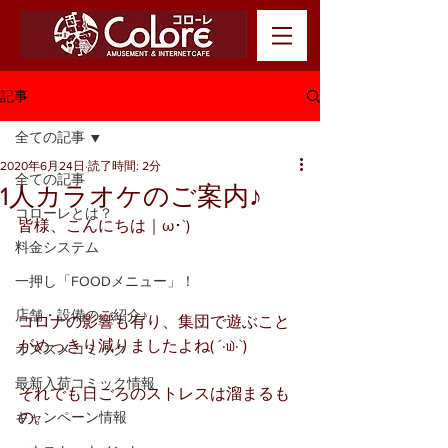
記事
全ての記事
2020年6月24日
読了時間: 2分
全ての記事
1人カラオケのご案内♪
コローレとは？
皆様、こんにちは｜ω･`)
料金システム
一押し「FOODメニュー」！
店舗・設備のご紹介♪
コロナの影響も有り、集団で遊ぶこと
がめっきり減りましたよね( ´·௰·`)
オススメコミック
最新入荷コミック情報
それでも日ごろのストレスは溜まるも
キャンペーン情報
の。