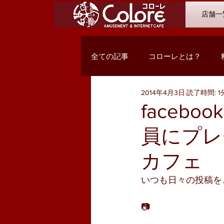
店舗一
全ての記事
コローレとは？
2014年4月3日
読了時間: 1
オススメコミック
最新入荷
face
員にプレ
Q&A
浜松市野店
サン
カフェ 
PC関係・コンテンツ
お客様
いつも日々の投稿を
📷