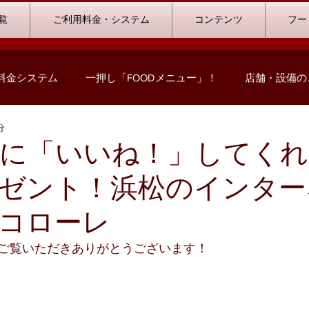
覧
ご利用料金・システム
コンテンツ
フー
料金システム
一押し「FOODメニュー」！
店舗・設備の
分
コミック情報
キャンペーン情報
ハウストーナメント
bookに「いいね！」してく
ゼント！浜松のインター
ストリート浜北店
浜松志都呂店
掛川店
浜岡店
コローレ
の声
ビリヤード
料金プランシミュレーション
ご覧いただきありがとうございます！