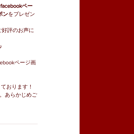
、
facebookペー
ポン
をプレゼン
ご好評のお声に
♪
bookページ画
しております！
。あらかじめご