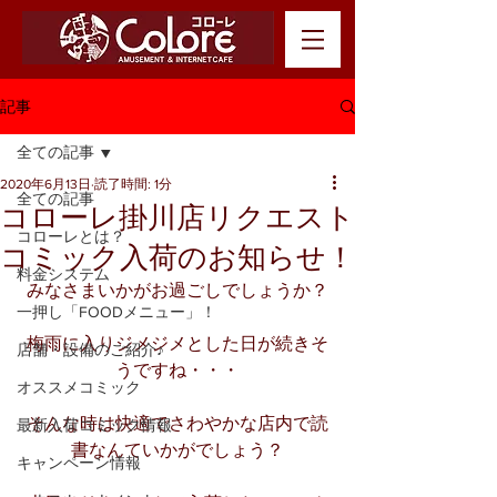
記事
全ての記事
2020年6月13日
読了時間: 1分
全ての記事
コローレ掛川店リクエスト
コローレとは？
コミック入荷のお知らせ！
料金システム
みなさまいかがお過ごしでしょうか？
一押し「FOODメニュー」！
梅雨に入りジメジメとした日が続きそ
店舗・設備のご紹介♪
うですね・・・
オススメコミック
そんな時は快適でさわやかな店内で読
最新入荷コミック情報
書なんていかがでしょう？
キャンペーン情報