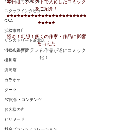
ハウストーナメント
本日はリクエストで入荷したコミック
をご紹介！
スタッフインタビュー
★★★★★★★★★★★★★★★★★★★★★★★
Q&A
★★★★★
浜松市野店
怪奇！幻想！多くの作家・作品に影響
サンストリート浜北店
を与えた
浜松志都呂店
H.P.
ラヴクラフト
.作品が遂にコミック
化！！
掛川店
浜岡店
カラオケ
ダーツ
PC関係・コンテンツ
お客様の声
ビリヤード
料金プランシミュレーション