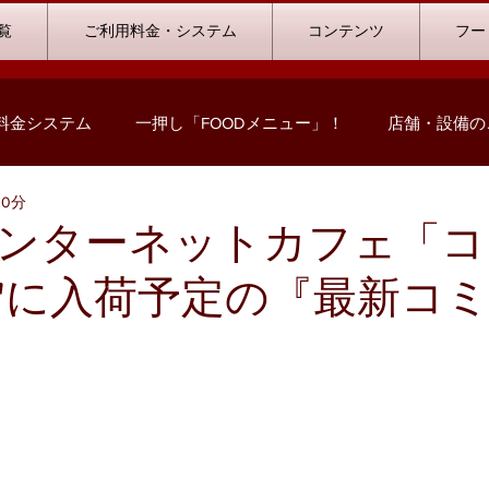
覧
ご利用料金・システム
コンテンツ
フー
料金システム
一押し「FOODメニュー」！
店舗・設備の
10分
コミック情報
キャンペーン情報
ハウストーナメント
ンターネットカフェ「コ
月"に入荷予定の『最新コ
ストリート浜北店
浜松志都呂店
掛川店
浜岡店
の声
ビリヤード
料金プランシミュレーション