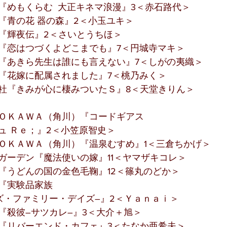
『めもくらむ  大正キネマ浪漫』3＜赤石路代＞
『青の花 器の森』2＜小玉ユキ＞
『輝夜伝』2＜さいとうちほ＞
『恋はつづくよどこまでも』7＜円城寺マキ＞
『あきら先生は誰にも言えない』7＜しがの夷織＞
『花嫁に配属されました』7＜桃乃みく＞
社『きみが心に棲みついたＳ』8＜天堂きりん＞
ＯＫＡＷＡ（角川）『コードギアス 
ュ Ｒｅ；』2＜小笠原智史＞
ＯＫＡＷＡ（角川）『温泉むすめ』1＜三倉ちかげ＞
ガーデン『魔法使いの嫁』11＜ヤマザキコレ＞
『うどんの国の金色毛鞠』12＜篠丸のどか＞
『実験品家族 
ズ・ファミリー・デイズ―』2＜Ｙａｎａｉ＞
『殺彼―サツカレ―』3＜大介＋旭＞
『リバーエンド・カフェ』3＜たなか亜希夫＞