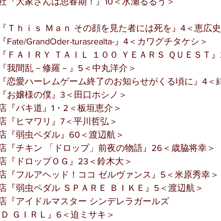
社『大家さんは思春期！』10＜水瀬るるう＞
『Ｔｈｉｓ Ｍａｎ その顔を見た者には死を』4＜恵広
e/GrandOder-turasrealta-』4＜カワグチタケシ＞
『ＦＡＩＲＹ ＴＡＩＬ １００ ＹＥＡＲＳ ＱＵＥＳＴ
『我間乱－修羅－』5＜中丸洋介＞
『恋愛ハーレムゲーム終了のお知らせがくる頃に』4＜
『お嬢様の僕』3＜田口ホシノ＞
店『バキ道』1・2＜板垣恵介＞
店『ヒマワリ』7＜平川哲弘＞
店『弱虫ペダル』60＜渡辺航＞
店『チキン 「ドロップ」前夜の物語』26＜歳脇将幸＞
店『ドロップＯＧ』23＜鈴木大＞
店『フルアヘッド！ココ ゼルヴァンス』5＜米原秀幸＞
店『弱虫ペダル ＳＰＡＲＥ ＢＩＫＥ』5＜渡辺航＞
店『アイドルマスター シンデレラガールズ 
ＮＤ ＧＩＲＬ』6＜迫ミサキ＞