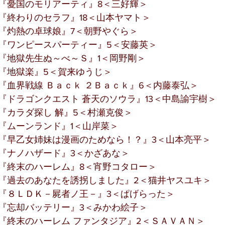
『憂国のモリアーティ』8＜三好輝＞
『終わりのセラフ』18＜山本ヤマト＞
『灼熱の卓球娘』7＜朝野やぐら＞
『ワンピースパーティー』5＜安藤英＞
『地獄先生ぬ～べ～Ｓ』1＜岡野剛＞
『地獄楽』5＜賀来ゆうじ＞
『血界戦線 Ｂａｃｋ ２Ｂａｃｋ』6＜内藤泰弘＞
『ドラゴンクエスト 蒼天のソウラ』13＜中島諭宇樹＞
『カラダ探し 解』5＜村瀬克俊＞
『ムーンランド』1＜山岸菜＞
『早乙女姉妹は漫画のためなら！？』3＜山本亮平＞
『ナノハザード』3＜かざあな＞
『終末のハーレム』8＜宵野コタロー＞
『過去のあなたを誘拐しました』2＜猫井ヤスユキ＞
『８ＬＤＫ－屍者ノ王－』3＜ぱげらった＞
『忘却バッテリー』3＜みかわ絵子＞
『終末のハーレム ファンタジア』2＜ＳＡＶＡＮ＞