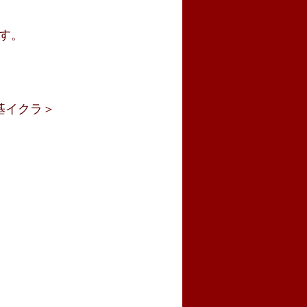
す。
基イクラ＞