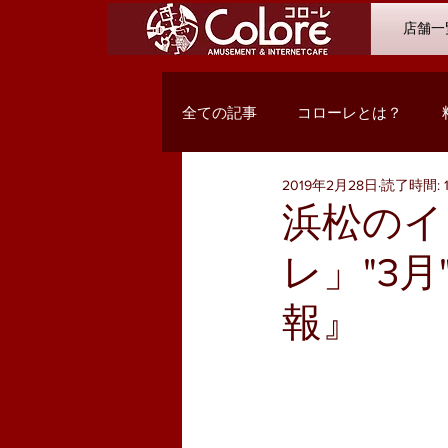
店舗一
全ての記事
コローレとは？
2019年2月28日
読了時間: 
オススメコミック
最新入荷
浜松のイ
レ」"3
Q&A
浜松市野店
サン
報』
PC関係・コンテンツ
お客様