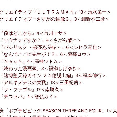
クリエイティブ『ＵＬＴＲＡＭＡＮ』13＜清水栄一＞
クリエイティブ『さすがの猿飛Ｇ』3＜細野不二彦＞
『僕はどこから』4＜市川マサ＞
『ソウナンですか？』4＜さがら梨々＞
『バジリスク ～桜花忍法帖～』6＜シヒラ竜也＞
『なんでここに先生が！？』6＜蘇募ロウ＞
『ＮｅｕＮ』4＜高橋ツトム＞
『終わった漫画家』3＜福満しげゆき＞
『賭博堕天録カイジ ２４億脱出編』3＜福本伸行＞
『アルキメデスの大戦』13＜三田紀房＞
『ザ・ファブル』17＜南勝久＞
『デスラバ』4＜智弘カイ＞
ポプテピピック SEASON THREE AND FOUR』1