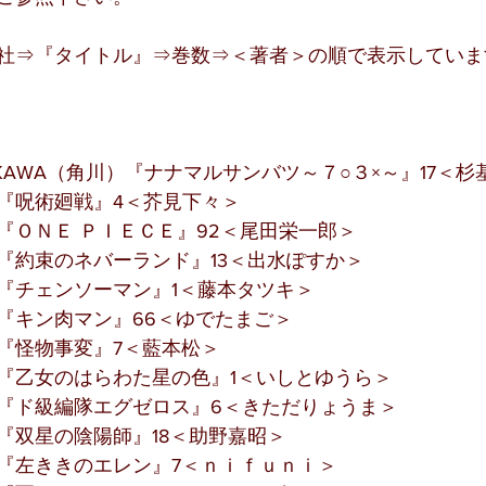
社⇒『タイトル』⇒巻数⇒＜著者＞の順で表示していま
KAWA（角川）『ナナマルサンバツ～７○３×～』17＜杉
『呪術廻戦』4＜芥見下々＞
『ＯＮＥ ＰＩＥＣＥ』92＜尾田栄一郎＞
『約束のネバーランド』13＜出水ぽすか＞
『チェンソーマン』1＜藤本タツキ＞
『キン肉マン』66＜ゆでたまご＞
『怪物事変』7＜藍本松＞
『乙女のはらわた星の色』1＜いしとゆうら＞
『ド級編隊エグゼロス』6＜きただりょうま＞
『双星の陰陽師』18＜助野嘉昭＞
『左ききのエレン』7＜ｎｉｆｕｎｉ＞