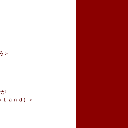
ろ＞
者が
ｙＬａｎｄ）＞