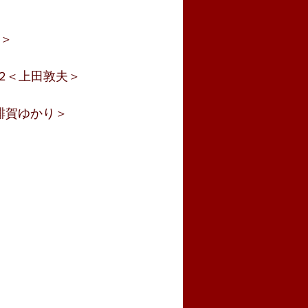
史＞
』2＜上田敦夫＞
緋賀ゆかり＞