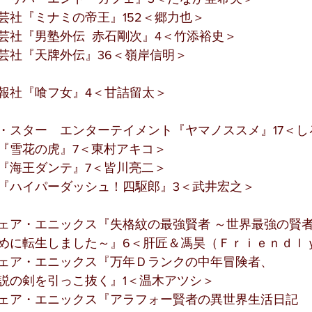
芸社『ミナミの帝王』152＜郷力也＞
芸社『男塾外伝  赤石剛次』4＜竹添裕史＞
芸社『天牌外伝』36＜嶺岸信明＞
報社『喰フ女』4＜甘詰留太＞
・スター　エンターテイメント『ヤマノススメ』17＜し
『雪花の虎』7＜東村アキコ＞
『海王ダンテ』7＜皆川亮二＞
『ハイパーダッシュ！四駆郎』3＜武井宏之＞
ェア・エニックス『失格紋の最強賢者 ～世界最強の賢
めに転生しました～』6＜肝匠＆馮昊（Ｆｒｉｅｎｄｌ
ェア・エニックス『万年Ｄランクの中年冒険者、
説の剣を引っこ抜く』1＜温木アツシ＞
ェア・エニックス『アラフォー賢者の異世界生活日記 