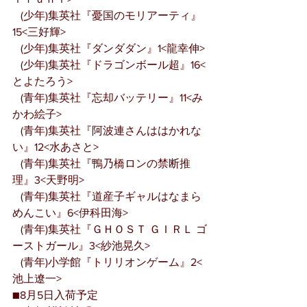
   (少年)集英社『憂国のモリアーティ』
15<三好輝>
   (少年)集英社『ダンダダン』1<龍幸伸>
   (少年)集英社『ドラゴンボール超』16<
とよたろう>
   (青年)集英社『忘却バッテリー』11<み
かわ絵子>
   (青年)集英社『阿波連さんははかれな
い』12<水あさと>
   (青年)集英社『鴨乃橋ロンの禁断推
理』3<天野明>
   (青年)集英社『道産子ギャルはなまら
めんこい』6<伊科田海>
   (青年)集英社『ＧＨＯＳＴ ＧＩＲＬ ゴ
ーストガール』3<紗池晃久>
   (青年)小学館『トリリオンゲーム』2<
池上遼一>
■8月5日入荷予定