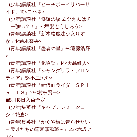
   (少年)講談社『ピーチボーイリバーサ
イド』10<ヨハネ>
   (少年)講談社『修羅の紋 ムツさんはチ
ョー強い？！』3<甲斐とうしろう>
   (青年)講談社『新本格魔法少女りす
か』1<絵本奈央>
   (青年)講談社『愚者の星』6<遠藤浩輝
>
   (青年)講談社『化物語』14<大暮維人>
   (青年)講談社『シャングリラ・フロン
ティア』5<不二涼介>
   (青年)講談社『新仮面ライダーＳＰＩ
ＲＩＴＳ』29<村枝賢一>
■8月18日入荷予定
   (少年)集英社『キャプテン２』2<コー
ジィ城倉>
   (青年)集英社『かぐや様は告らせたい
～天才たちの恋愛頭脳戦～』23<赤坂ア
カ>