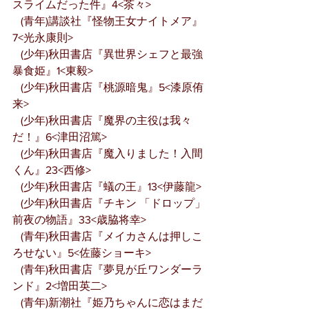
スライムだった件』4<茶々>
   (青年)講談社『怪物王女ナイトメア』
7<光永康則>
   (少年)秋田書店『異世界シェフと最強
暴食姫』1<東毅>
   (少年)秋田書店『桃源暗鬼』5<漆原侑
来>
   (少年)秋田書店『魔界の主役は我々
だ！』6<津田沼篤>
   (少年)秋田書店『魔入りました！入間
くん』23<西修>
   (少年)秋田書店『蟻の王』13<伊藤龍>
   (少年)秋田書店『チキン 「ドロップ」
前夜の物語』33<歳脇将幸>
   (青年)秋田書店『メイカさんは押しこ
ろせない』5<佐藤ショーキ>
   (青年)秋田書店『夢見が丘ワンダーラ
ンド』2<増田英二>
   (青年)新潮社『姫乃ちゃんに恋はまだ