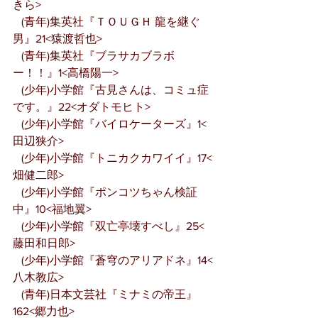
きら>
   (青年)集英社『ＴＯＵＧＨ 龍を継ぐ
男』21<猿渡哲也>
   (青年)集英社『ブラサカブラボ
ー！！』1<高橋陽一>
   (少年)小学館『古見さんは、コミュ症
です。』22<オダトモヒト>
   (少年)小学館『バイロケーターズ』1<
田辺狭介>
   (少年)小学館『トニカクカワイイ』17<
畑健二郎>
   (少年)小学館『ポンコツちゃん検証
中』10<福地翼>
   (少年)小学館『双亡亭壊すべし』25<
藤田和日郎>
   (少年)小学館『蒼穹のアリアドネ』14<
八木教広>
   (青年)日本文芸社『ミナミの帝王』
162<郷力也>