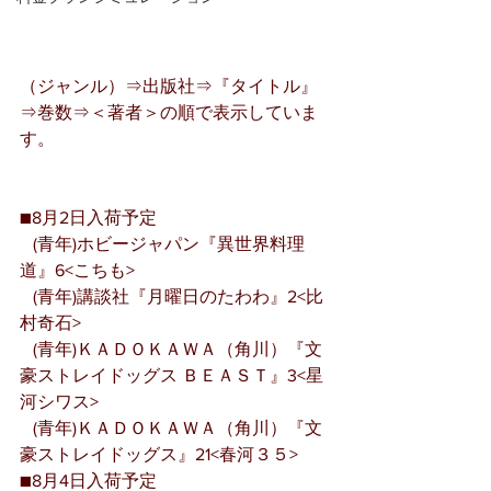
（ジャンル）⇒出版社⇒『タイトル』
⇒巻数⇒＜著者＞の順で表示していま
す。
■8月2日入荷予定
   (青年)ホビージャパン『異世界料理
道』6<こちも>
   (青年)講談社『月曜日のたわわ』2<比
村奇石>
   (青年)ＫＡＤＯＫＡＷＡ（角川）『文
豪ストレイドッグス ＢＥＡＳＴ』3<星
河シワス>
   (青年)ＫＡＤＯＫＡＷＡ（角川）『文
豪ストレイドッグス』21<春河３５>
■8月4日入荷予定