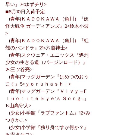
早い』7<ゆずチリ>
■8月10日入荷予定
   (青年)ＫＡＤＯＫＡＷＡ（角川）『妖
怪大戦争 ガーディアンズ』2<鈴木小波
>
   (青年)ＫＡＤＯＫＡＷＡ（角川）『紅
殻のパンドラ』21<六道神士>
   (青年)スクウェア・エニックス『処刑
少女の生きる道（バージンロード）』
2<三ツ谷亮>
   (青年)マッグガーデン『はめつのおう
こく』5<ｙｏｒｕｈａｓｈｉ>
   (青年)マッグガーデン『Ｖｉｖｙ ―Ｆ
ｌｕｏｒｉｔｅ Ｅｙｅ’ｓ Ｓｏｎｇ―』
1<山高守人>
   (少女)小学館『ラブファントム』12<み
つきかこ>
   (少女)小学館『独り身ですが何か？』
4<安タケコ>