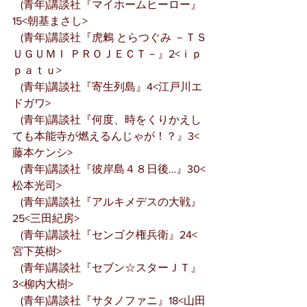
   (青年)講談社『マイホームヒーロー』
15<朝基まさし>
   (青年)講談社『虎鶫 とらつぐみ －ＴＳ
ＵＧＵＭＩ ＰＲＯＪＥＣＴ－』2<ｉｐ
ｐａｔｕ>
   (青年)講談社『寄生列島』4<江戸川エ
ドガワ>
   (青年)講談社『何度、時をくりかえし
ても本能寺が燃えるんじゃが！？』3<
藤本ケンシ>
   (青年)講談社『彼岸島４８日後…』30<
松本光司>
   (青年)講談社『アルキメデスの大戦』
25<三田紀房>
   (青年)講談社『センゴク権兵衛』24<
宮下英樹>
   (青年)講談社『セブン☆スターＪＴ』
3<柳内大樹>
   (青年)講談社『サタノファニ』18<山田