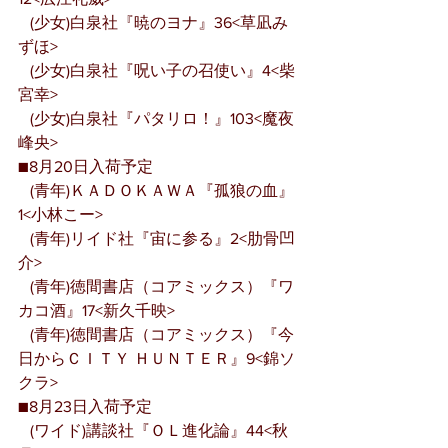
   (少女)白泉社『暁のヨナ』36<草凪み
ずほ>
   (少女)白泉社『呪い子の召使い』4<柴
宮幸>
   (少女)白泉社『パタリロ！』103<魔夜
峰央>
■8月20日入荷予定
   (青年)ＫＡＤＯＫＡＷＡ『孤狼の血』
1<小林こー>
   (青年)リイド社『宙に参る』2<肋骨凹
介>
   (青年)徳間書店（コアミックス）『ワ
カコ酒』17<新久千映>
   (青年)徳間書店（コアミックス）『今
日からＣＩＴＹ ＨＵＮＴＥＲ』9<錦ソ
クラ>
■8月23日入荷予定
   (ワイド)講談社『ＯＬ進化論』44<秋