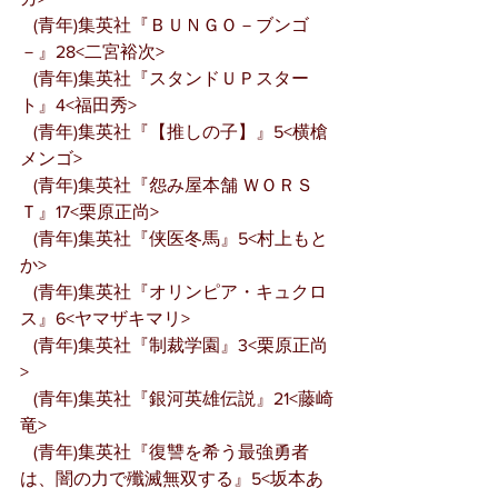
   (青年)集英社『ＢＵＮＧＯ－ブンゴ
－』28<二宮裕次>
   (青年)集英社『スタンドＵＰスター
ト』4<福田秀>
   (青年)集英社『【推しの子】』5<横槍
メンゴ>
   (青年)集英社『怨み屋本舗 ＷＯＲＳ
Ｔ』17<栗原正尚>
   (青年)集英社『侠医冬馬』5<村上もと
か>
   (青年)集英社『オリンピア・キュクロ
ス』6<ヤマザキマリ>
   (青年)集英社『制裁学園』3<栗原正尚
>
   (青年)集英社『銀河英雄伝説』21<藤崎
竜>
   (青年)集英社『復讐を希う最強勇者
は、闇の力で殲滅無双する』5<坂本あ