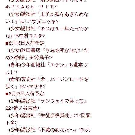
4<ＰＥＡＣＨ－ＰＩＴ>
   (少女)講談社『王子が私をあきらめな
い！』10<アサダニッキ>
   (少女)講談社『キスは１０年たってか
ら』1<中村ユキチ>
■8月16日入荷予定
   (少女)秋田書店『きみを死なせないた
めの物語』9<吟鳥子>
   (青年)少年画報社『エデン』1<磯本つ
よし>
   (青年)芳文社『犬、バージンロードを
歩く』1<ハマサキ>
■8月17日入荷予定
   (少年)講談社『ランウェイで笑って』
22<猪ノ谷言葉>
   (少年)講談社『生徒会役員共』21<氏家
ト全>
   (少年)講談社『不滅のあなたへ』16<大