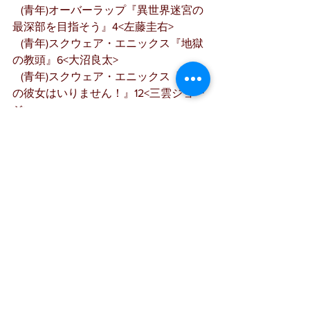
   (青年)オーバーラップ『異世界迷宮の
最深部を目指そう』4<左藤圭右>
   (青年)スクウェア・エニックス『地獄
の教頭』6<大沼良太>
   (青年)スクウェア・エニックス『現実
の彼女はいりません！』12<三雲ジョー
ジ>
   (青年)スクウェア・エニックス『つり
こまち』1<山崎夏軌>
   (青年)スクウェア・エニックス『ＳＨ
ＩＯＲＩ ＥＸＰＥＲＩＥＮＣＥ ～ジミ
なわたしとヘンなおじさん～』17<長田
悠幸×町田一八>
   (青年)スクウェア・エニックス『結婚
指輪物語』11<めいびい>
   (少年)講談社・一迅社『ＦＧＯ ―ｍｏ
ｒｔａｌｉｓ：ｓｔｅｌｌａ―』3<白峰
>
   (レディ)集英社『アンサー』2<Ｍａｒ