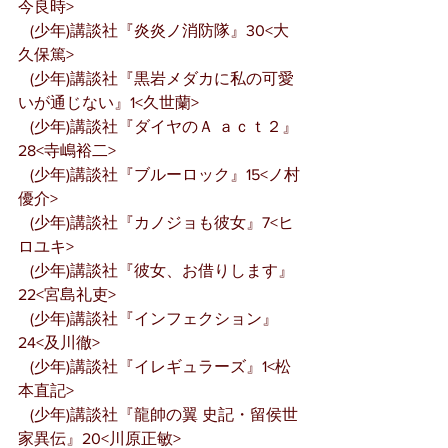
今良時>
   (少年)講談社『炎炎ノ消防隊』30<大
久保篤>
   (少年)講談社『黒岩メダカに私の可愛
いが通じない』1<久世蘭>
   (少年)講談社『ダイヤのＡ ａｃｔ２』
28<寺嶋裕二>
   (少年)講談社『ブルーロック』15<ノ村
優介>
   (少年)講談社『カノジョも彼女』7<ヒ
ロユキ>
   (少年)講談社『彼女、お借りします』
22<宮島礼吏>
   (少年)講談社『インフェクション』
24<及川徹>
   (少年)講談社『イレギュラーズ』1<松
本直記>
   (少年)講談社『龍帥の翼 史記・留侯世
家異伝』20<川原正敏>