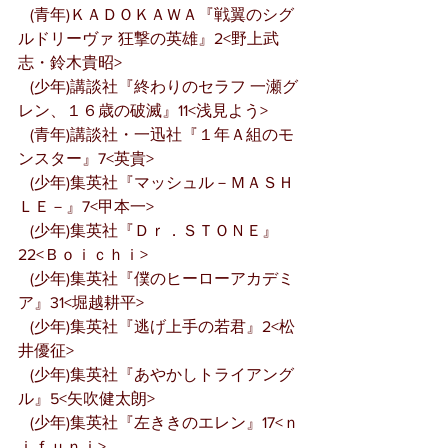
   (青年)ＫＡＤＯＫＡＷＡ『戦翼のシグ
ルドリーヴァ 狂撃の英雄』2<野上武
志・鈴木貴昭>
   (少年)講談社『終わりのセラフ 一瀬グ
レン、１６歳の破滅』11<浅見よう>
   (青年)講談社・一迅社『１年Ａ組のモ
ンスター』7<英貴>
   (少年)集英社『マッシュル－ＭＡＳＨ
ＬＥ－』7<甲本一>
   (少年)集英社『Ｄｒ．ＳＴＯＮＥ』
22<Ｂｏｉｃｈｉ>
   (少年)集英社『僕のヒーローアカデミ
ア』31<堀越耕平>
   (少年)集英社『逃げ上手の若君』2<松
井優征>
   (少年)集英社『あやかしトライアング
ル』5<矢吹健太朗>
   (少年)集英社『左ききのエレン』17<ｎ
ｉｆｕｎｉ>