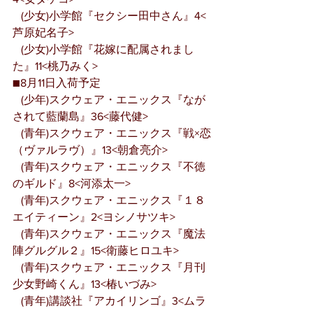
   (少女)小学館『セクシー田中さん』4<
芦原妃名子>
   (少女)小学館『花嫁に配属されまし
た』11<桃乃みく>
■8月11日入荷予定
   (少年)スクウェア・エニックス『なが
されて藍蘭島』36<藤代健>
   (青年)スクウェア・エニックス『戦×恋
（ヴァルラヴ）』13<朝倉亮介>
   (青年)スクウェア・エニックス『不徳
のギルド』8<河添太一>
   (青年)スクウェア・エニックス『１８ 
エイティーン』2<ヨシノサツキ>
   (青年)スクウェア・エニックス『魔法
陣グルグル２』15<衛藤ヒロユキ>
   (青年)スクウェア・エニックス『月刊
少女野崎くん』13<椿いづみ>
   (青年)講談社『アカイリンゴ』3<ムラ