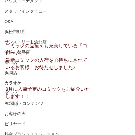
ハウストーナメント
スタッフインタビュー
Q&A
浜松市野店
サンストリート浜北店
コミックの品揃えも充実している「コ
浜松志都呂店
ローレ」☆
最新コミックの入荷を心待ちにされて
掛川店
いるお客様！お待たせしました♪
浜岡店
カラオケ
8月に入荷予定のコミックをご紹介いた
ダーツ
します！！
PC関係・コンテンツ
お客様の声
ビリヤード
料金プランシミュレーション