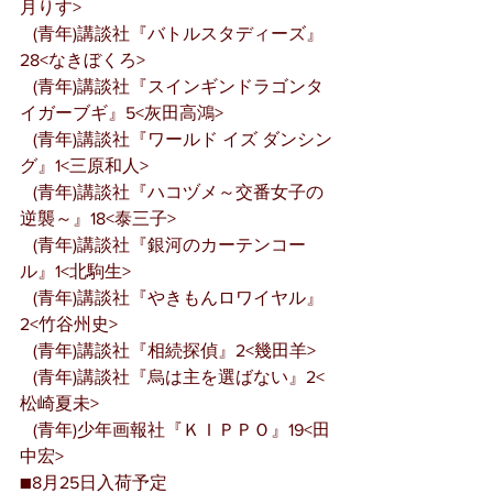
月りす>
   (青年)講談社『バトルスタディーズ』
28<なきぼくろ>
   (青年)講談社『スインギンドラゴンタ
イガーブギ』5<灰田高鴻>
   (青年)講談社『ワールド イズ ダンシン
グ』1<三原和人>
   (青年)講談社『ハコヅメ～交番女子の
逆襲～』18<泰三子>
   (青年)講談社『銀河のカーテンコー
ル』1<北駒生>
   (青年)講談社『やきもんロワイヤル』
2<竹谷州史>
   (青年)講談社『相続探偵』2<幾田羊>
   (青年)講談社『烏は主を選ばない』2<
松崎夏未>
   (青年)少年画報社『ＫＩＰＰＯ』19<田
中宏>
■8月25日入荷予定