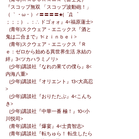
『スコップ無双 「スコップ波動砲！」 
（ ｀・ω・）♂〓〓〓〓★(゜Д ゜ 
；；；）．：∴ ドゴォォ』4<福原蓮士>
   (青年)スクウェア・エニックス『酒と
鬼は二合まで』1<ｚｉｎｂｅｉ>
   (青年)スクウェア・エニックス『Ｒ
ｅ：ゼロから始める異世界生活 氷結の
絆』3<ツカハラミノリ>
   (少年)講談社『なれの果ての僕ら』8<
内海八重>
   (少年)講談社『オリエント』13<大高忍
>
   (少年)講談社『おりたたぶ』4<こんち
き>
   (少年)講談社『中華一番 極！』10<小
川悦司>
   (青年)講談社『爆宴』4<士貴智志>
   (青年)講談社『転ちゅら！ 転生したら