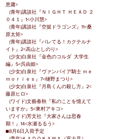
恵庸>
   (青年)講談社『ＮＩＧＨＴ ＨＥＡＤ ２
０４１』1<小川慧>
   (青年)講談社『空挺ドラゴンズ』11<桑
原太矩>
   (青年)講談社『バレてる！カクテルナ
イト』2<高山としのり>
   (少女)白泉社『金色のコルダ  大学生
編』5<呉由姫>
   (少女)白泉社『ヴァンパイア騎士 ｍｅ
ｍｏｒｉｅｓ』7<樋野まつり>
   (少女)白泉社『月島くんの殺し方』2<
藤原ヒロ>
   (ワイド)文藝春秋『私のことを憶えて
いますか』5<東村アキコ>
   (ワイド)芳文社『大家さんは思春
期！』14<水瀬るるう>
■8月6日入荷予定
   (青年)ＫＡＤＯＫＡＷＡ（富士見）