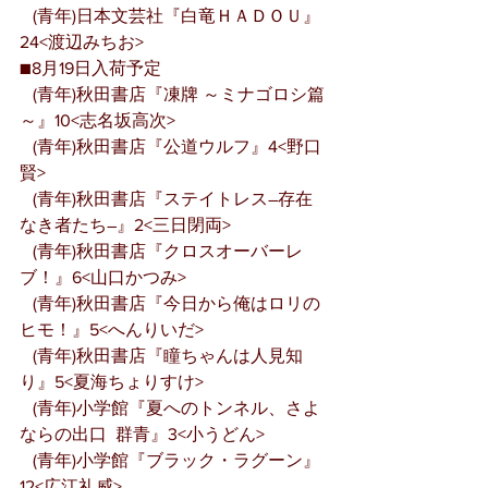
   (青年)日本文芸社『白竜ＨＡＤＯＵ』
24<渡辺みちお>
■8月19日入荷予定
   (青年)秋田書店『凍牌 ～ミナゴロシ篇
～』10<志名坂高次>
   (青年)秋田書店『公道ウルフ』4<野口
賢>
   (青年)秋田書店『ステイトレス―存在
なき者たち―』2<三日閉両>
   (青年)秋田書店『クロスオーバーレ
ブ！』6<山口かつみ>
   (青年)秋田書店『今日から俺はロリの
ヒモ！』5<へんりいだ>
   (青年)秋田書店『瞳ちゃんは人見知
り』5<夏海ちょりすけ>
   (青年)小学館『夏へのトンネル、さよ
ならの出口  群青』3<小うどん>
   (青年)小学館『ブラック・ラグーン』
12<広江礼威>