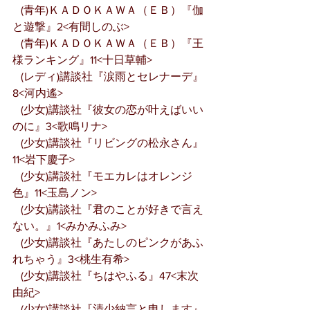
   (青年)ＫＡＤＯＫＡＷＡ（ＥＢ）『伽
と遊撃』2<有間しのぶ>
   (青年)ＫＡＤＯＫＡＷＡ（ＥＢ）『王
様ランキング』11<十日草輔>
   (レディ)講談社『涙雨とセレナーデ』
8<河内遙>
   (少女)講談社『彼女の恋が叶えばいい
のに』3<歌鳴リナ>
   (少女)講談社『リビングの松永さん』
11<岩下慶子>
   (少女)講談社『モエカレはオレンジ
色』11<玉島ノン>
   (少女)講談社『君のことが好きで言え
ない。』1<みかみふみ>
   (少女)講談社『あたしのピンクがあふ
れちゃう』3<桃生有希>
   (少女)講談社『ちはやふる』47<末次
由紀>
   (少女)講談社『清少納言と申します』