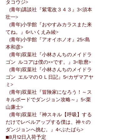
タコウジ>
   (青年)講談社『紫電改３４３』3<須本
壮一>
   (青年)小学館『おやすみカラスまた来
てね。』6<いくえみ綾>
   (青年)小学館『アオイホノオ』25<島
本和彦>
   (青年)双葉社『小林さんちのメイドラ
ゴン  ルコアは僕の××です。』3<歌麿>
   (青年)双葉社『小林さんちのメイドラ
ゴン  エルマのＯＬ日記』5<カザマアヤ
ミ>
   (青年)双葉社『冒険家になろう！～ス
キルボードでダンジョン攻略～』5<栗
山廉士>
   (青年)双葉社『神スキル【呼吸】する
だけでレベルアップする僕は、神々の
ダンジョンへ挑む。』4<ぶたばら>
■8月12日入荷予定