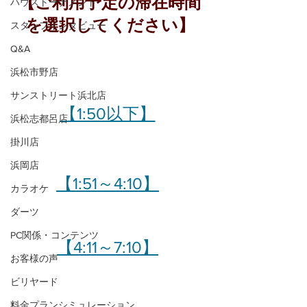
【ご利用予定の滞在時間
ハウストーナメント
を選択してください】
スタッフインタビュー
Q&A
浜松市野店
サンストリート浜北店
【1:50以下】
浜松志都呂店
掛川店
浜岡店
【1:51～4:10】
カラオケ
ダーツ
PC関係・コンテンツ
【4:11～7:10】
お客様の声
ビリヤード
料金プランシミュレーション