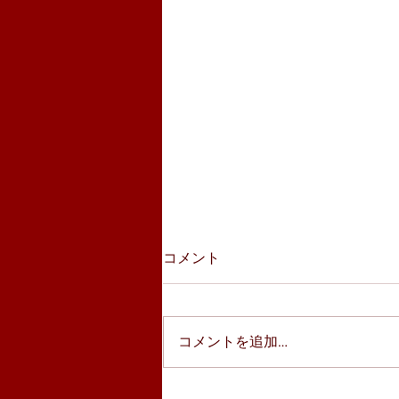
コメント
コメントを追加…
コローレ浜松志都呂店、掛川