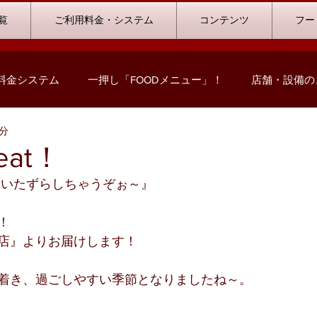
覧
ご利用料金・システム
コンテンツ
フー
料金システム
一押し「FOODメニュー」！
店舗・設備の
1分
コミック情報
キャンペーン情報
ハウストーナメント
treat！
といたずらしちゃうぞぉ～』
ストリート浜北店
浜松志都呂店
掛川店
浜岡店
！
店』よりお届けします！
の声
ビリヤード
料金プランシミュレーション
着き、過ごしやすい季節となりましたね～。