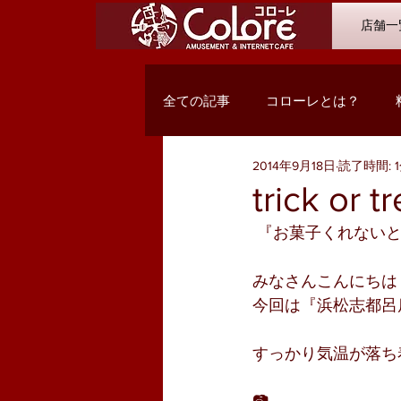
店舗一
全ての記事
コローレとは？
2014年9月18日
読了時間: 
オススメコミック
最新入荷
trick or 
 『お菓子くれない
Q&A
浜松市野店
サン
みなさんこんにちは
今回は『浜松志都呂
PC関係・コンテンツ
お客様
すっかり気温が落ち