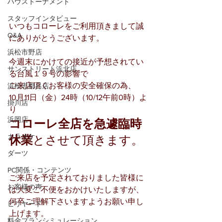
ハウストーナメント
スタッフインタビュー
いつもコローレをご利用頂きまして誠
Q&A
にありがとうございます。
浜松市野店
今週末にかけての接近が予想されてい
サンストリート浜北店
る台風１９号の影響で 
ご来店頂くお客様の安全確保の為、
浜松志都呂店
10月11日（金）24時（10/12午前0時）よ
掛川店
り
浜岡店
コローレ全店を急遽臨時
カラオケ
休業
とさせて頂きます。
ダーツ
PC関係・コンテンツ
ご来店を予定されておりました皆様に
お客様の声
は大変ご不便をおかけいたしますが、
何卒ご理解下さいますようお願い申し
ビリヤード
上げます。
料金プランシミュレーション