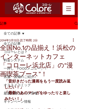
記事
全ての記事
2014年3月13日
読了時間: 2分
全ての記事
全国No.1の品揃え！浜松の
コローレとは？
インターネットカフェ
料金システム
「コローレ浜北店」の“漫
一押し「FOODメニュー」！
画喫茶ブース”！
店舗・設備のご紹介♪
「昔好きだった漫画をもう一度読み返
オススメコミック
したい！」
「最新のあのマンガをゆったりと楽し
最新入荷コミック情報
みたい！」
キャンペーン情報