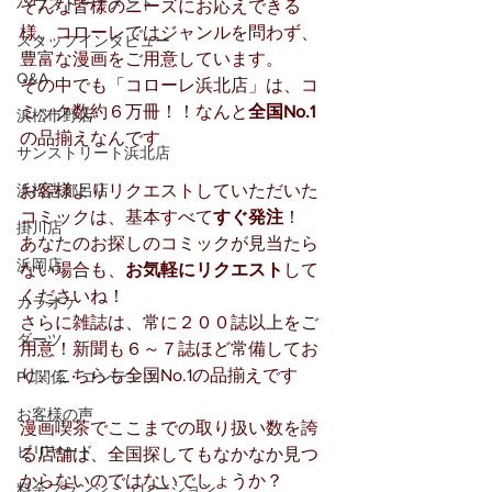
ハウストーナメント
そんな皆様のニーズにお応えできる
様、コローレではジャンルを問わず、
スタッフインタビュー
豊富な漫画をご用意しています。
Q&A
その中でも「コローレ浜北店」は、コ
ミック数約６万冊！！なんと
全国No.1
浜松市野店
の品揃えなんです
サンストリート浜北店
浜松志都呂店
お客様よりリクエストしていただいた
コミックは、基本すべて
すぐ発注
！
掛川店
あなたのお探しのコミックが見当たら
浜岡店
ない場合も、
お気軽にリクエスト
して
くださいね！
カラオケ
さらに雑誌は、常に２００誌以上をご
ダーツ
用意！新聞も６～７誌ほど常備してお
り、こちらも全国No.1の品揃えです
PC関係・コンテンツ
お客様の声
漫画喫茶でここまでの取り扱い数を誇
ビリヤード
る店舗は、全国探してもなかなか見つ
からないのではないでしょうか？ 
料金プランシミュレーション