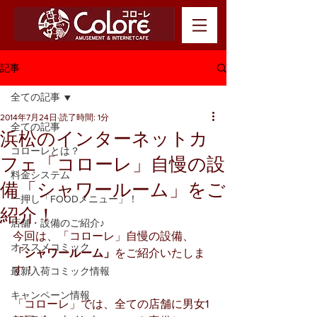
記事
全ての記事
2014年7月24日
読了時間: 1分
全ての記事
浜松のインターネットカ
コローレとは？
フェ「コローレ」自慢の設
料金システム
備「シャワールーム」をご
一押し「FOODメニュー」！
紹介！
店舗・設備のご紹介♪
今回は、「コローレ」自慢の設備、
オススメコミック
「シャワールーム」
をご紹介いたしま
す！
最新入荷コミック情報
キャンペーン情報
「コローレ」では、全ての店舗に男女1