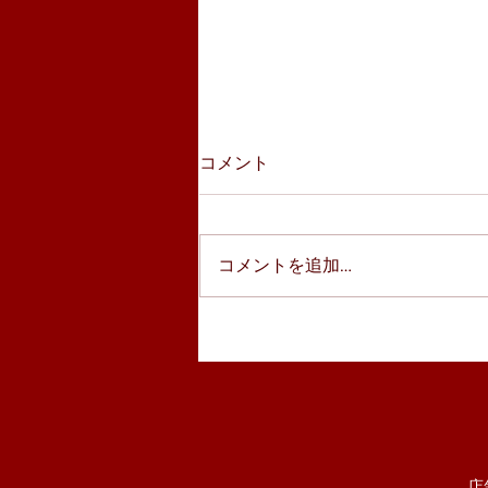
コメント
コメントを追加…
１３周年記念抽選会開催中！
店