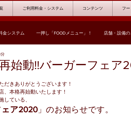
覧
ご利用料金・システム
コンテンツ
フー
料金システム
一押し「FOODメニュー」！
店舗・設備の
1分
コミック情報
キャンペーン情報
ハウストーナメント
再始動!!バーガーフェア20
ストリート浜北店
浜松志都呂店
掛川店
浜岡店
ただきありがとうございます！
店、本格再始動いたします！
施している、
の声
ビリヤード
料金プランシミュレーション
ェア2020
」のお知らせです。