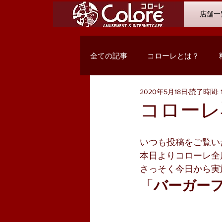
店舗一
全ての記事
コローレとは？
2020年5月18日
読了時間: 
オススメコミック
最新入荷
コローレ
Q&A
浜松市野店
サン
いつも投稿をご覧い
本日よりコローレ全
さっそく今日から実
PC関係・コンテンツ
お客様
「
バーガーフ