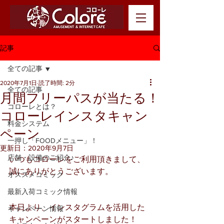
記事
全ての記事
2020年7月1日
読了時間: 2分
全ての記事
月間フリーパスが当たる！
コローレとは？
コローレインスタキャン
料金システム
ペーン
一押し「FOODメニュー」！
更新日：
2020年9月7日
店舗・設備のご紹介♪
いつもコローレをご利用頂きまして、
誠にありがとうございます。
オススメコミック
最新入荷コミック情報
本日より、インスタグラムを活用した
キャンペーン情報
キャンペーンがスタートしました！