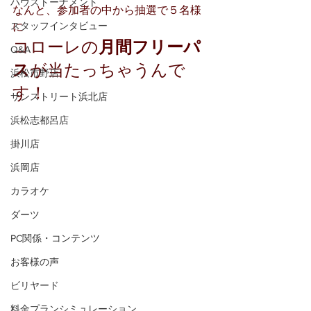
ハウストーナメント
なんと、参加者の中から抽選で５名様
スタッフインタビュー
に
コローレの
月間フリーパ
Q&A
ス
が当たっちゃうんで
浜松市野店
す！
サンストリート浜北店
浜松志都呂店
掛川店
浜岡店
カラオケ
ダーツ
PC関係・コンテンツ
お客様の声
ビリヤード
料金プランシミュレーション