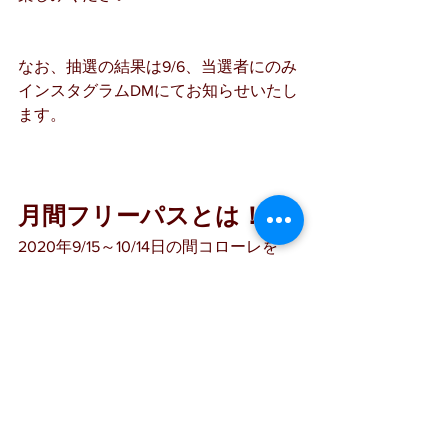
なお、抽選の結果は9/6、当選者にのみ
インスタグラムDMにてお知らせいたし
ます。
月間フリーパスとは！？
2020年9/15～10/14日の間コローレを
１日３時間まで無料でご利用頂ける券
です。
ご利用できる席に制限はございませ
ん。
インターネット席はもちろん、カラオ
ケやダーツ等だってOK！
キャンペーン情報