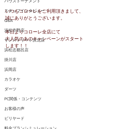
ハウストーナメント
スタッフインタビュー
いつもコローレをご利用頂きまして、
誠にありがとうございます。
Q&A
浜松市野店
本日よりコローレ全店にて
大人気のあのキャンペーンがスタート
サンストリート浜北店
します！！
浜松志都呂店
掛川店
浜岡店
カラオケ
ダーツ
PC関係・コンテンツ
お客様の声
ビリヤード
料金プランシミュレーション