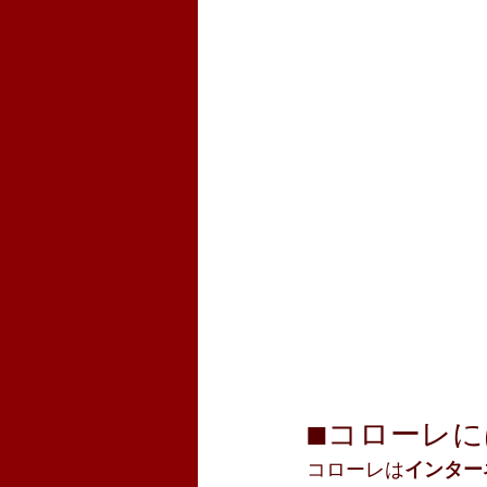
■コローレ
コローレは
インター