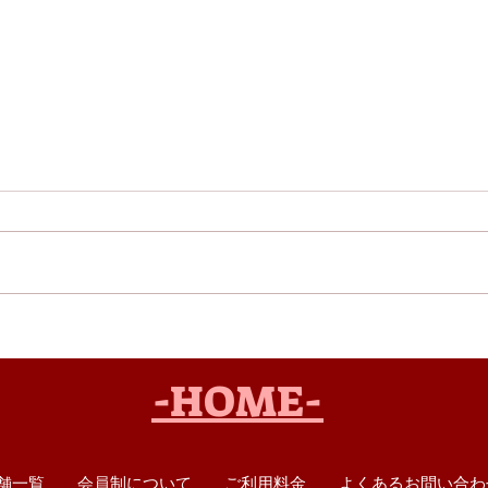
ランチパックがパワーアップ
キッ
しました！
ム）
スト
-HOME-
舗一覧
会員制について
ご利用料金
よくあるお問い合わ