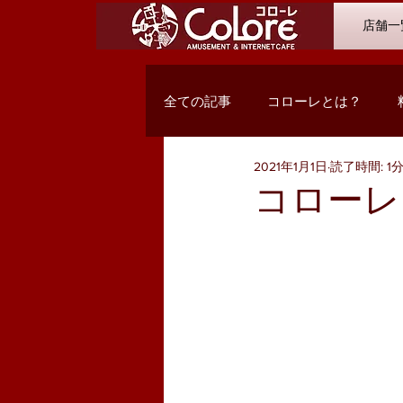
店舗一
全ての記事
コローレとは？
2021年1月1日
読了時間: 1
オススメコミック
最新入荷
コローレ
Q&A
浜松市野店
サン
PC関係・コンテンツ
お客様