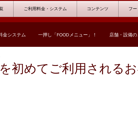
覧
ご利用料金・システム
コンテンツ
フー
料金システム
一押し「FOODメニュー」！
店舗・設備の
分
コミック情報
キャンペーン情報
ハウストーナメント
を初めてご利用されるお
ストリート浜北店
浜松志都呂店
掛川店
浜岡店
の声
ビリヤード
料金プランシミュレーション