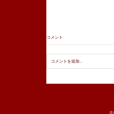
コメント
コメントを追加…
１DAYプランがついに登
場！！
店