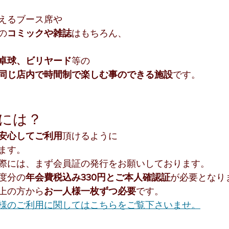
えるブース席や
の
コミックや雑誌
はもちろん、
卓球、ビリヤード
等の
同じ店内で時間制で楽しむ事のできる施設
です。
には？
安心してご利用
頂けるように
ます。
際には、まず会員証の発行をお願いしております。
度分の
年会費税込み330円とご本人確認証
が必要となり
上の方から
お一人様一枚ずつ必要
です。
様のご利用に関してはこちらをご覧下さいませ。