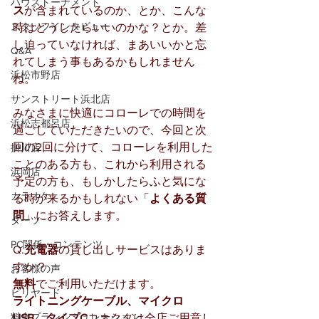
ハウストーナメント
ス
が含まれているのか、とか、こんな
スタッフインタビュー
時はどうしたらいいのかな？とか。差
し迫っていなければ、まあいいかと忘
Q&A
れてしまう事もあるかもしれません
浜松市野店
ね。
サンストリート浜北店
みなさまに快適にコローレでの時間を
浜松志都呂店
過ごしていただきたいので、今回と次
回の2回に分けて、コローレを利用した
掛川店
ことのある方も、これから利用される
浜岡店
予定の方も、もしかしたらふと気にな
カラオケ
る時が来るかもしれない「
よくある質
問
」にお答えします。
ダーツ
PC関係・コンテンツ
Q.
充電器
の貸し出しサービスはありま
すか？
お客様の声
無料
でご利用いただけます。
ビリヤード
ライトニングケーブル、マイクロ
料金プランシミュレーション
USB、タイプC
コネクタは全店ご用意し