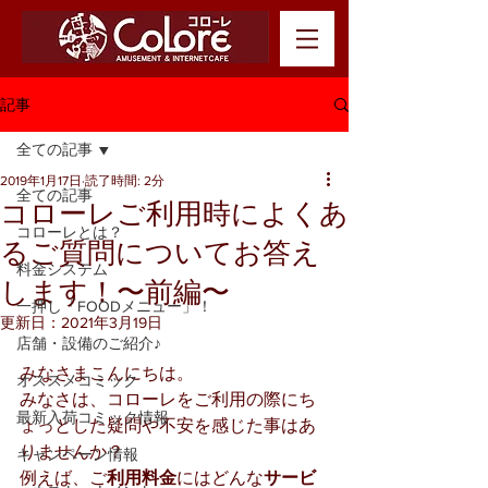
記事
全ての記事
2019年1月17日
読了時間: 2分
全ての記事
コローレご利用時によくあ
コローレとは？
るご質問についてお答え
料金システム
します！〜前編〜
一押し「FOODメニュー」！
更新日：
2021年3月19日
店舗・設備のご紹介♪
みなさまこんにちは。
オススメコミック
みなさは、コローレをご利用の際にち
最新入荷コミック情報
ょっとした疑問や不安を感じた事はあ
りませんか？
キャンペーン情報
例えば、ご
利用料金
にはどんな
サービ