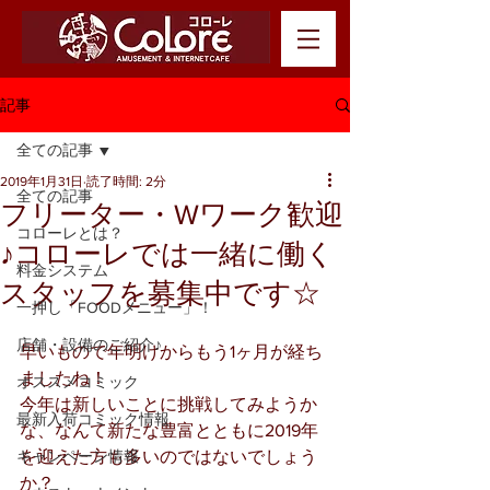
記事
全ての記事
2019年1月31日
読了時間: 2分
全ての記事
フリーター・Wワーク歓迎
コローレとは？
♪コローレでは一緒に働く
料金システム
スタッフを募集中です☆
一押し「FOODメニュー」！
店舗・設備のご紹介♪
早いもので年明けからもう1ヶ月が経ち
ましたね！
オススメコミック
今年は新しいことに挑戦してみようか
最新入荷コミック情報
な、なんて新たな豊富とともに2019年
キャンペーン情報
を迎えた方も多いのではないでしょう
か？