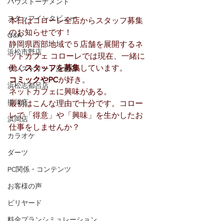
ハウストーナメント
スタッフインタビュー
本日はコローレ全店からスタッフ募集
のお知らせです！
Q&A
静岡県西部地域で５店舗を展開するネ
浜松市野店
ットカフェ コローレでは現在、一緒に
働く
スタッフを募集
しています。
サンストリート浜北店
コミックやPC
が好き。
浜松志都呂店
ネットカフェに興味がある。
掛川店
最初はこんな理由で十分です。コロー
レで「得意」や「興味」を生かしたお
浜岡店
仕事をしませんか？
カラオケ
ダーツ
PC関係・コンテンツ
お客様の声
ビリヤード
料金プランシミュレーション