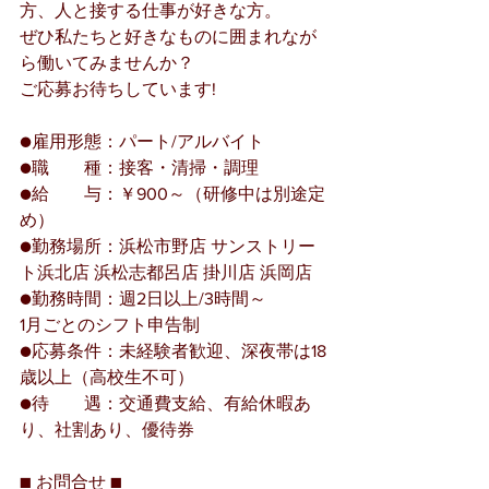
方、人と接する仕事が好きな方。
ぜひ私たちと好きなものに囲まれなが
ら働いてみませんか？
ご応募お待ちしています!
●雇用形態：パート/アルバイト
●職　　種：接客・清掃・調理
●給　　与：￥900～（研修中は別途定
め）
●勤務場所：浜松市野店 サンストリー
ト浜北店 浜松志都呂店 掛川店 浜岡店
●勤務時間：週2日以上/3時間～
1月ごとのシフト申告制
●応募条件：未経験者歓迎、深夜帯は18
歳以上（高校生不可）
●待　　遇：交通費支給、有給休暇あ
り、社割あり、優待券
■ お問合せ ■